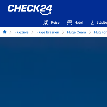
Reise
Hotel
Städte
Flug-Vergleich
Flugziele
Flüge Brasilien
Flüge Ceará
Flug For