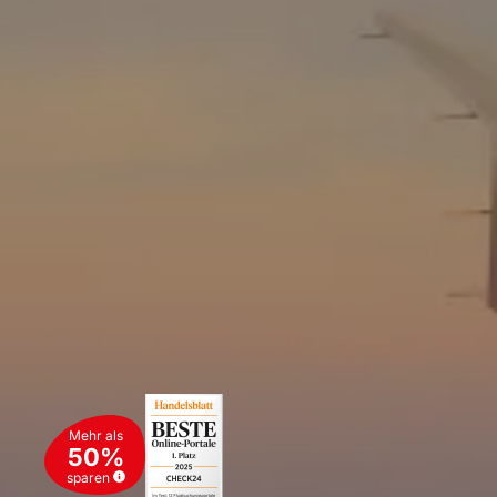
Mehr als
50%
sparen