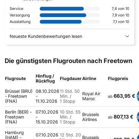
Service
7,4 von 10
Versorgung
7,9 von 10
Ausstattung
7,1 von 10
Neueste Kundenbewertungen lesen
Die günstigsten Flugrouten nach Freetown
Hinflug /
Flugroute
Flugdauer
Airline
Flugpreis
Rückflug
Brüssel (BRU)
08.10.2026
11 Std. 50
Royal Air
663,95 €
- Freetown
-
Min. /
ab
Maroc
(FNA)
11.10.2026
1 Stopp
Berlin (BER) -
07.10.2026
10 Std. 55
Brussels
807,13 €
Freetown
-
Min. /
ab
Airlines
(FNA)
15.10.2026
1 Stopp
Hamburg
07.10.2026
12 Std. 20
(HAM) -
Brussels