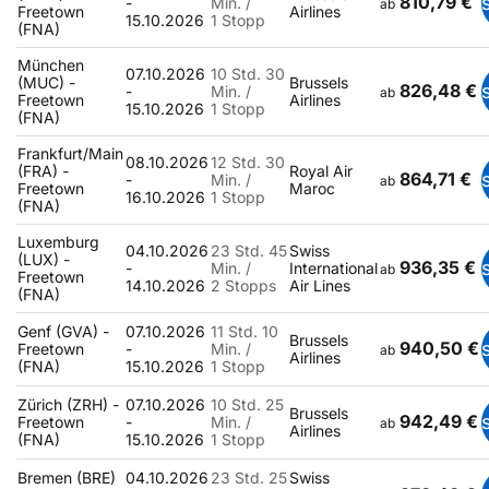
810,79 €
-
Min. /
ab
Freetown
Airlines
15.10.2026
1 Stopp
(FNA)
München
07.10.2026
10 Std. 30
(MUC) -
Brussels
826,48 €
-
Min. /
ab
Freetown
Airlines
15.10.2026
1 Stopp
(FNA)
Frankfurt/Main
08.10.2026
12 Std. 30
(FRA) -
Royal Air
864,71 €
-
Min. /
ab
Freetown
Maroc
16.10.2026
1 Stopp
(FNA)
Luxemburg
04.10.2026
23 Std. 45
Swiss
(LUX) -
936,35 €
-
Min. /
International
ab
Freetown
14.10.2026
2 Stopps
Air Lines
(FNA)
Genf (GVA) -
07.10.2026
11 Std. 10
Brussels
940,50 €
Freetown
-
Min. /
ab
Airlines
(FNA)
15.10.2026
1 Stopp
Zürich (ZRH) -
07.10.2026
10 Std. 25
Brussels
942,49 €
Freetown
-
Min. /
ab
Airlines
(FNA)
15.10.2026
1 Stopp
Bremen (BRE)
04.10.2026
23 Std. 25
Swiss