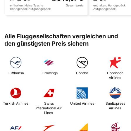
enthalten:
kleine Tasche
Gesamtpreis
enthalten:
Handgepäck
Handgepäck
Aufgabegepäck
Aufgabegepäck
Alle Fluggesellschaften vergleichen und
den günstigsten Preis sichern
 Lufthansa 
 Eurowings 
 Condor 
 Corendon 
Airlines 
 Turkish Airlines 
 Swiss 
 United Airlines 
 SunExpress 
International Air 
Airlines 
Lines 