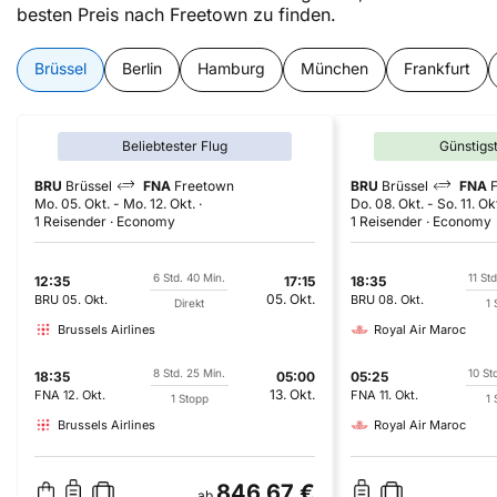
besten Preis nach Freetown zu finden.
Brüssel
Berlin
Hamburg
München
Frankfurt
Beliebtester Flug
Günstigs
BRU
Brüssel
FNA
Freetown
BRU
Brüssel
FNA
Mo. 05. Okt.
-
Mo. 12. Okt.
Do. 08. Okt.
-
So. 11. Ok
1 Reisender
Economy
1 Reisender
Economy
6 Std. 40 Min.
11 St
12:35
17:15
18:35
05. Okt.
BRU
05. Okt.
BRU
08. Okt.
Direkt
1 
Brussels Airlines
Royal Air Maroc
8 Std. 25 Min.
10 St
18:35
05:00
05:25
13. Okt.
FNA
12. Okt.
FNA
11. Okt.
1 Stopp
1 
Brussels Airlines
Royal Air Maroc
846,67 €
ab