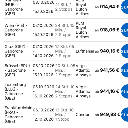
08.10.2026
(NUE) -
41 Std. /
Royal
914,64 €
su
-
ab
Gaborone
2 Stopps
Dutch
15.10.2026
(GBE)
Airlines
KLM
Wien (VIE) -
07.10.2026
24 Std. 15
Royal
918,06 €
su
Gaborone
-
Min. /
ab
Dutch
(GBE)
15.10.2026
2 Stopps
Airlines
Graz (GRZ) -
07.10.2026
17 Std. 05
940,16 €
su
Gaborone
-
Min. /
Lufthansa
ab
(GBE)
14.10.2026
2 Stopps
Brüssel (BRU)
08.10.2026
20 Std. 05
Virgin
941,56 €
su
- Gaborone
-
Min. /
Atlantic
ab
(GBE)
15.10.2026
2 Stopps
Airways
Luxemburg
05.10.2026
24 Std. 10
Virgin
(LUX) -
944,16 €
su
-
Min. /
Atlantic
ab
Gaborone
16.10.2026
2 Stopps
Airways
(GBE)
Frankfurt/Main
06.10.2026
13 Std. 10
(FRA) -
949,98 €
su
-
Min. /
Condor
ab
Gaborone
12.10.2026
1 Stopp
(GBE)