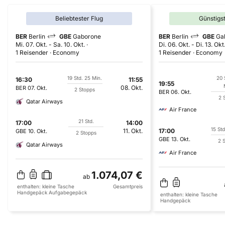
Beliebtester Flug
Günstigs
BER
Berlin
GBE
Gaborone
BER
Berlin
GBE
Ga
Mi. 07. Okt.
-
Sa. 10. Okt.
Di. 06. Okt.
-
Di. 13. Okt
1 Reisender
Economy
1 Reisender
Economy
19 Std. 25 Min.
20 
16:30
11:55
19:55
08. Okt.
BER
07. Okt.
2 Stopps
BER
06. Okt.
2 
Qatar Airways
Air France
21 Std.
17:00
14:00
15 Std
11. Okt.
17:00
GBE
10. Okt.
2 Stopps
GBE
13. Okt.
2 
Qatar Airways
Air France
1.074,07 €
ab
enthalten:
kleine Tasche
Gesamtpreis
Handgepäck
Aufgabegepäck
enthalten:
kleine Tasche
Handgepäck