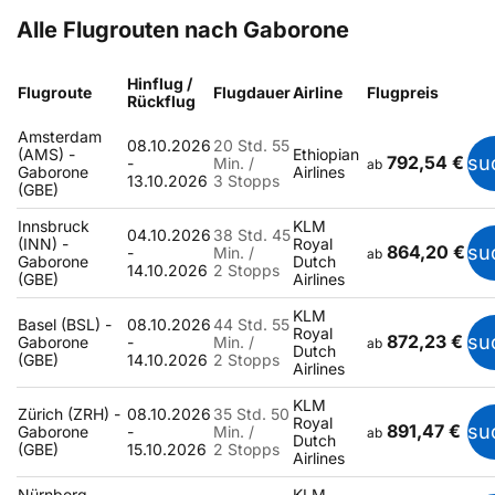
Alle Flugrouten nach Gaborone
Hinflug /
Flugroute
Flugdauer
Airline
Flugpreis
Rückflug
Amsterdam
08.10.2026
20 Std. 55
(AMS) -
Ethiopian
792,54 €
su
-
Min. /
ab
Gaborone
Airlines
13.10.2026
3 Stopps
(GBE)
Innsbruck
KLM
04.10.2026
38 Std. 45
(INN) -
Royal
864,20 €
su
-
Min. /
ab
Gaborone
Dutch
14.10.2026
2 Stopps
(GBE)
Airlines
KLM
Basel (BSL) -
08.10.2026
44 Std. 55
Royal
872,23 €
su
Gaborone
-
Min. /
ab
Dutch
(GBE)
14.10.2026
2 Stopps
Airlines
KLM
Zürich (ZRH) -
08.10.2026
35 Std. 50
Royal
891,47 €
su
Gaborone
-
Min. /
ab
Dutch
(GBE)
15.10.2026
2 Stopps
Airlines
Nürnberg
KLM