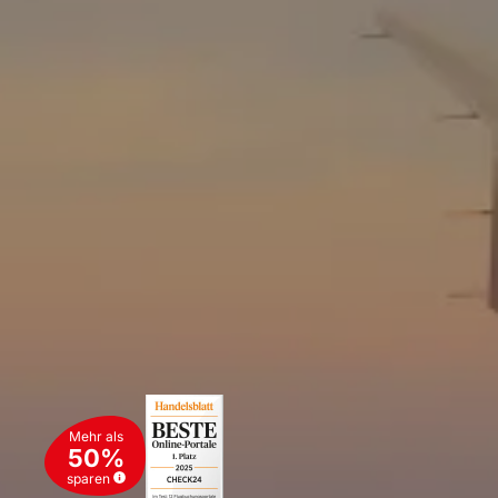
Mehr als
50%
sparen