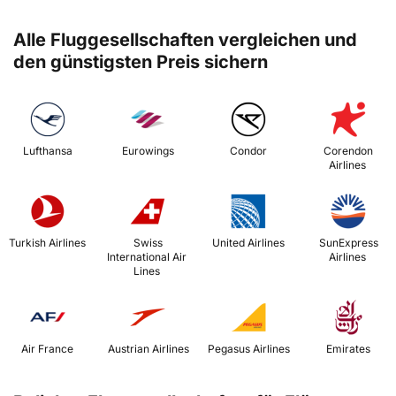
Alle Fluggesellschaften vergleichen und
den günstigsten Preis sichern
 Lufthansa 
 Eurowings 
 Condor 
 Corendon 
Airlines 
 Turkish Airlines 
 Swiss 
 United Airlines 
 SunExpress 
International Air 
Airlines 
Lines 
 Air France 
 Austrian Airlines 
 Pegasus Airlines 
 Emirates 