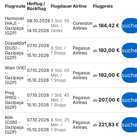
Hinflug /
Flugroute
Flugdauer
Airline
Flugpreis
Rückflug
Hannover
08.10.2026
3 Std. 55
(HAJ) -
Corendon
184,42 €
such
-
Min. /
ab
Gazipaşa
Airlines
14.10.2026
Direkt
(GZP)
Düsseldorf
07.10.2026
(DUS) -
6 Std. /
Pegasus
192,00 €
such
-
ab
Gazipaşa
1 Stopp
Airlines
15.10.2026
(GZP)
Wien (VIE)
07.10.2026
6 Std. 05
-
Pegasus
192,00 €
such
-
Min. /
ab
Gazipaşa
Airlines
15.10.2026
1 Stopp
(GZP)
Prag
07.10.2026
7 Std. 45
(PRG) -
Pegasus
207,00 €
such
-
Min. /
ab
Gazipaşa
Airlines
15.10.2026
1 Stopp
(GZP)
Köln
07.10.2026
6 Std. 25
(CGN) -
Pegasus
221,83 €
such
-
Min. /
ab
Gazipaşa
Airlines
15.10.2026
1 Stopp
(GZP)