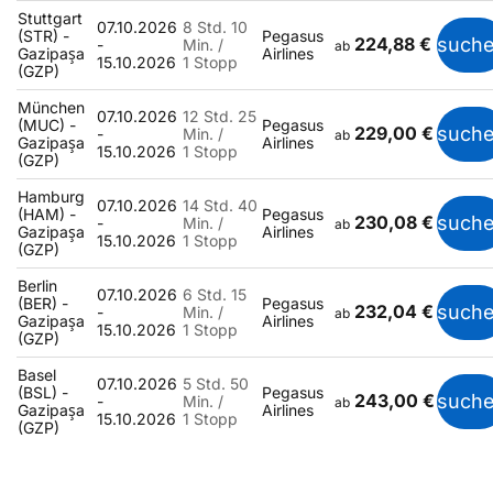
Stuttgart
07.10.2026
8 Std. 10
(STR) -
Pegasus
224,88 €
such
-
Min. /
ab
Gazipaşa
Airlines
15.10.2026
1 Stopp
(GZP)
München
07.10.2026
12 Std. 25
(MUC) -
Pegasus
229,00 €
such
-
Min. /
ab
Gazipaşa
Airlines
15.10.2026
1 Stopp
(GZP)
Hamburg
07.10.2026
14 Std. 40
(HAM) -
Pegasus
230,08 €
such
-
Min. /
ab
Gazipaşa
Airlines
15.10.2026
1 Stopp
(GZP)
Berlin
07.10.2026
6 Std. 15
(BER) -
Pegasus
232,04 €
such
-
Min. /
ab
Gazipaşa
Airlines
15.10.2026
1 Stopp
(GZP)
Basel
07.10.2026
5 Std. 50
(BSL) -
Pegasus
243,00 €
such
-
Min. /
ab
Gazipaşa
Airlines
15.10.2026
1 Stopp
(GZP)