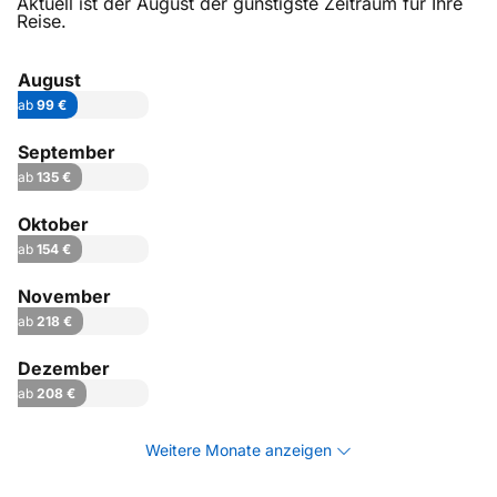
Aktuell ist der August der günstigste Zeitraum für Ihre
Reise.
August
ab
99 €
September
ab
135 €
Oktober
ab
154 €
November
ab
218 €
Dezember
ab
208 €
Weitere Monate anzeigen