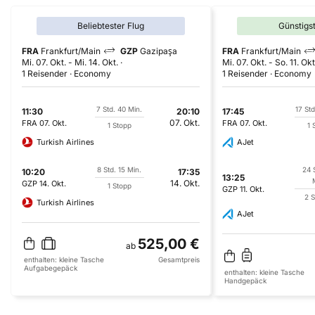
Beliebtester Flug
Günstigs
FRA
Frankfurt/Main
GZP
Gazipaşa
FRA
Frankfurt/Main
Mi. 07. Okt.
-
Mi. 14. Okt.
Mi. 07. Okt.
-
So. 11. Okt
1 Reisender
Economy
1 Reisender
Economy
7 Std. 40 Min.
17 Std
11:30
20:10
17:45
07. Okt.
FRA
07. Okt.
FRA
07. Okt.
1 Stopp
1 
Turkish Airlines
AJet
8 Std. 15 Min.
24 
10:20
17:35
13:25
14. Okt.
GZP
14. Okt.
1 Stopp
GZP
11. Okt.
2 
Turkish Airlines
AJet
525,00 €
ab
enthalten:
kleine Tasche
Gesamtpreis
Aufgabegepäck
enthalten:
kleine Tasche
Handgepäck