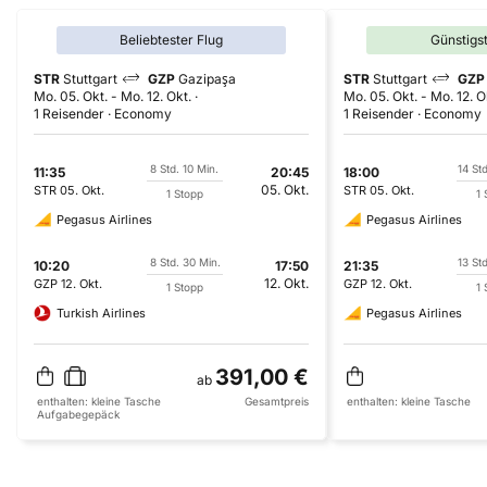
Beliebtester Flug
Günstigs
STR
Stuttgart
GZP
Gazipaşa
STR
Stuttgart
GZP
Mo. 05. Okt.
-
Mo. 12. Okt.
Mo. 05. Okt.
-
Mo. 12. O
1 Reisender
Economy
1 Reisender
Economy
8 Std. 10 Min.
14 Std
11:35
20:45
18:00
05. Okt.
STR
05. Okt.
STR
05. Okt.
1 Stopp
1 
Pegasus Airlines
Pegasus Airlines
8 Std. 30 Min.
13 St
10:20
17:50
21:35
12. Okt.
GZP
12. Okt.
GZP
12. Okt.
1 Stopp
1 
Turkish Airlines
Pegasus Airlines
391,00 €
ab
enthalten:
kleine Tasche
Gesamtpreis
enthalten:
kleine Tasche
Aufgabegepäck