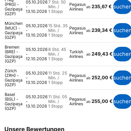
05.10.2026
7 Std. 50
(PRG) -
Pegasus
235,67 €
suche
-
Min. /
ab
Gazipaşa
Airlines
13.10.2026
1 Stopp
(GZP)
München
05.10.2026
15 Std. 35
(MUC) -
Pegasus
239,34 €
suche
-
Min. /
ab
Gazipaşa
Airlines
13.10.2026
1 Stopp
(GZP)
Bremen
05.10.2026
8 Std. 45
(BRE) -
Turkish
249,43 €
suche
-
Min. /
ab
Gazipaşa
Airlines
12.10.2026
1 Stopp
(GZP)
Zürich
05.10.2026
11 Std. 25
(ZRH) -
Pegasus
252,00 €
suche
-
Min. /
ab
Gazipaşa
Airlines
13.10.2026
1 Stopp
(GZP)
Basel
05.10.2026
11 Std. 05
(BSL) -
Pegasus
255,00 €
suche
-
Min. /
ab
Gazipaşa
Airlines
13.10.2026
1 Stopp
(GZP)
Unsere Bewertungen