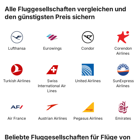
Alle Fluggesellschaften vergleichen und
den günstigsten Preis sichern
 Lufthansa 
 Eurowings 
 Condor 
 Corendon 
Airlines 
 Turkish Airlines 
 Swiss 
 United Airlines 
 SunExpress 
International Air 
Airlines 
Lines 
 Air France 
 Austrian Airlines 
 Pegasus Airlines 
 Emirates 
Beliebte Fluggesellschaften für Flüge von