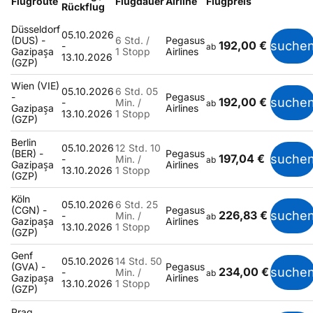
Flugroute
Flugdauer
Airline
Flugpreis
Rückflug
Düsseldorf
05.10.2026
(DUS) -
6 Std. /
Pegasus
192,00 €
suche
-
ab
Gazipaşa
1 Stopp
Airlines
13.10.2026
(GZP)
Wien (VIE)
05.10.2026
6 Std. 05
-
Pegasus
192,00 €
suche
-
Min. /
ab
Gazipaşa
Airlines
13.10.2026
1 Stopp
(GZP)
Berlin
05.10.2026
12 Std. 10
(BER) -
Pegasus
197,04 €
suche
-
Min. /
ab
Gazipaşa
Airlines
13.10.2026
1 Stopp
(GZP)
Köln
05.10.2026
6 Std. 25
(CGN) -
Pegasus
226,83 €
suche
-
Min. /
ab
Gazipaşa
Airlines
13.10.2026
1 Stopp
(GZP)
Genf
05.10.2026
14 Std. 50
(GVA) -
Pegasus
234,00 €
suche
-
Min. /
ab
Gazipaşa
Airlines
13.10.2026
1 Stopp
(GZP)
Prag