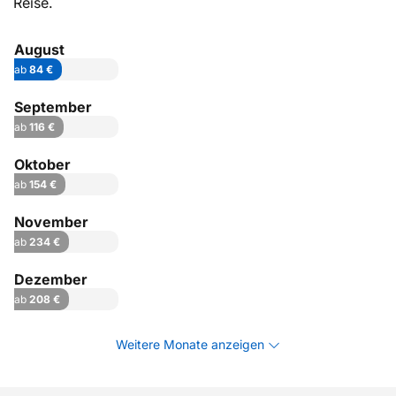
Reise.
August
ab
84 €
September
ab
116 €
Oktober
ab
154 €
November
ab
234 €
Dezember
ab
208 €
Weitere Monate anzeigen