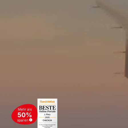
Mehr als
50%
sparen