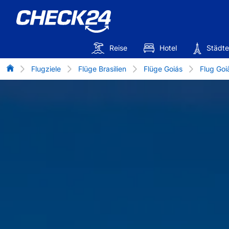
Reise
Hotel
Städte
Flug-Vergleich
Flugziele
Flüge Brasilien
Flüge Goiás
Flug Goi