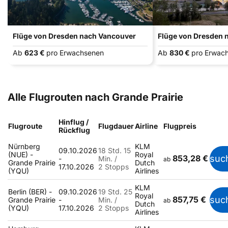
Flüge von Dresden nach Vancouver
Flüge von Dresden 
Ab
623 €
pro Erwachsenen
Ab
830 €
pro Erwac
Alle Flugrouten nach Grande Prairie
Hinflug /
Flugroute
Flugdauer
Airline
Flugpreis
Rückflug
Nürnberg
KLM
09.10.2026
18 Std. 15
(NUE) -
Royal
853,28 €
suc
-
Min. /
ab
Grande Prairie
Dutch
17.10.2026
2 Stopps
(YQU)
Airlines
KLM
Berlin (BER) -
09.10.2026
19 Std. 25
Royal
857,75 €
suc
Grande Prairie
-
Min. /
ab
Dutch
(YQU)
17.10.2026
2 Stopps
Airlines