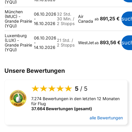
(YQU)
München
06.10.2026
32 Std.
(MUC) -
Air
891,25 €
suc
-
30 Min. /
ab
Grande Prairie
Canada
16.10.2026
2 Stopps
(YQU)
Luxemburg
06.10.2026
(LUX) -
21 Std. /
893,56 €
suc
-
WestJet
ab
Grande Prairie
2 Stopps
14.10.2026
(YQU)
Unsere Bewertungen
5
/ 5
7.274 Bewertungen in den letzten 12 Monaten
für Flug
37.664 Bewertungen (gesamt)
alle Bewertungen