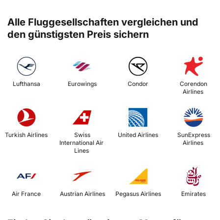
Alle Fluggesellschaften vergleichen und
den günstigsten Preis sichern
 Lufthansa 
 Eurowings 
 Condor 
 Corendon 
Airlines 
 Turkish Airlines 
 Swiss 
 United Airlines 
 SunExpress 
International Air 
Airlines 
Lines 
 Air France 
 Austrian Airlines 
 Pegasus Airlines 
 Emirates 