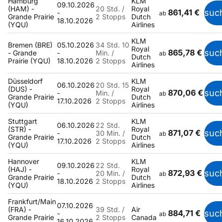
Hamburg
KLM
09.10.2026
(HAM) -
20 Std. /
Royal
861,41 €
suc
-
ab
Grande Prairie
2 Stopps
Dutch
18.10.2026
(YQU)
Airlines
KLM
Bremen (BRE)
05.10.2026
34 Std. 10
Royal
865,78 €
suc
- Grande
-
Min. /
ab
Dutch
Prairie (YQU)
18.10.2026
2 Stopps
Airlines
Düsseldorf
KLM
06.10.2026
20 Std. 15
(DUS) -
Royal
870,06 €
suc
-
Min. /
ab
Grande Prairie
Dutch
17.10.2026
2 Stopps
(YQU)
Airlines
Stuttgart
KLM
06.10.2026
22 Std.
(STR) -
Royal
871,07 €
suc
-
30 Min. /
ab
Grande Prairie
Dutch
17.10.2026
2 Stopps
(YQU)
Airlines
Hannover
KLM
09.10.2026
22 Std.
(HAJ) -
Royal
872,93 €
suc
-
20 Min. /
ab
Grande Prairie
Dutch
18.10.2026
2 Stopps
(YQU)
Airlines
Frankfurt/Main
07.10.2026
(FRA) -
39 Std. /
Air
884,71 €
suc
-
ab
Grande Prairie
2 Stopps
Canada
16.10.2026