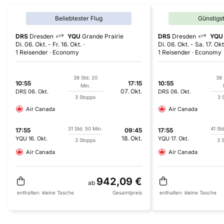
Beliebtester Flug
Günstigs
DRS
Dresden
YQU
Grande Prairie
DRS
Dresden
YQU
Di. 06. Okt.
-
Fr. 16. Okt.
Di. 06. Okt.
-
Sa. 17. Okt
1 Reisender
Economy
1 Reisender
Economy
38 Std. 20
38 
10:55
17:15
10:55
Min.
07. Okt.
DRS
06. Okt.
DRS
06. Okt.
3 Stopps
3 
Air Canada
Air Canada
31 Std. 50 Min.
41 Std
17:55
09:45
17:55
18. Okt.
YQU
16. Okt.
YQU
17. Okt.
3 Stopps
3 
Air Canada
Air Canada
942,09 €
ab
enthalten:
kleine Tasche
Gesamtpreis
enthalten:
kleine Tasche