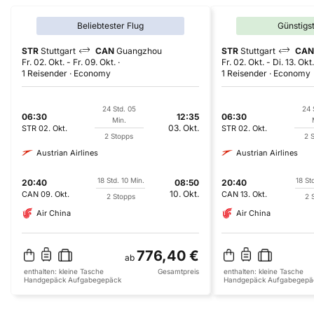
Beliebtester Flug
Günstigs
STR
Stuttgart
CAN
Guangzhou
STR
Stuttgart
CAN
Fr. 02. Okt.
-
Fr. 09. Okt.
Fr. 02. Okt.
-
Di. 13. Okt.
1 Reisender
Economy
1 Reisender
Economy
24 Std. 05
24 
06:30
12:35
06:30
Min.
03. Okt.
STR
02. Okt.
STR
02. Okt.
2 Stopps
2 
Austrian Airlines
Austrian Airlines
18 Std. 10 Min.
18 St
20:40
08:50
20:40
10. Okt.
CAN
09. Okt.
CAN
13. Okt.
2 Stopps
2 
Air China
Air China
776,40 €
ab
enthalten:
kleine Tasche
Gesamtpreis
enthalten:
kleine Tasche
Handgepäck
Aufgabegepäck
Handgepäck
Aufgabegepä