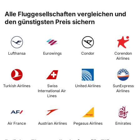
Alle Fluggesellschaften vergleichen und
den günstigsten Preis sichern
 Lufthansa 
 Eurowings 
 Condor 
 Corendon 
Airlines 
 Turkish Airlines 
 Swiss 
 United Airlines 
 SunExpress 
International Air 
Airlines 
Lines 
 Air France 
 Austrian Airlines 
 Pegasus Airlines 
 Emirates 