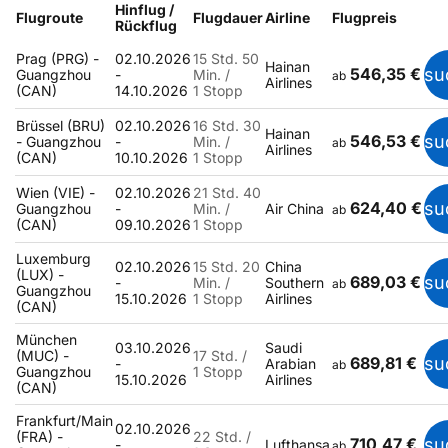
Hinflug /
Flugroute
Flugdauer
Airline
Flugpreis
Rückflug
Prag (PRG) -
02.10.2026
15 Std. 50
Hainan
546,35 €
su
Guangzhou
-
Min. /
ab
Airlines
(CAN)
14.10.2026
1 Stopp
Brüssel (BRU)
02.10.2026
16 Std. 30
Hainan
546,53 €
su
- Guangzhou
-
Min. /
ab
Airlines
(CAN)
10.10.2026
1 Stopp
Wien (VIE) -
02.10.2026
21 Std. 40
624,40 €
su
Guangzhou
-
Min. /
Air China
ab
(CAN)
09.10.2026
1 Stopp
Luxemburg
02.10.2026
15 Std. 20
China
(LUX) -
689,03 €
su
-
Min. /
Southern
ab
Guangzhou
15.10.2026
1 Stopp
Airlines
(CAN)
München
03.10.2026
Saudi
(MUC) -
17 Std. /
689,81 €
su
-
Arabian
ab
Guangzhou
1 Stopp
15.10.2026
Airlines
(CAN)
Frankfurt/Main
02.10.2026
(FRA) -
22 Std. /
710,47 €
su
-
Lufthansa
ab