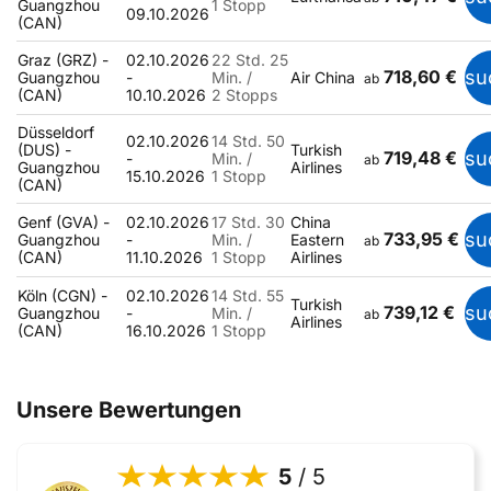
Guangzhou
1 Stopp
09.10.2026
(CAN)
Graz (GRZ) -
02.10.2026
22 Std. 25
718,60 €
su
Guangzhou
-
Min. /
Air China
ab
(CAN)
10.10.2026
2 Stopps
Düsseldorf
02.10.2026
14 Std. 50
(DUS) -
Turkish
719,48 €
su
-
Min. /
ab
Guangzhou
Airlines
15.10.2026
1 Stopp
(CAN)
Genf (GVA) -
02.10.2026
17 Std. 30
China
733,95 €
su
Guangzhou
-
Min. /
Eastern
ab
(CAN)
11.10.2026
1 Stopp
Airlines
Köln (CGN) -
02.10.2026
14 Std. 55
Turkish
739,12 €
su
Guangzhou
-
Min. /
ab
Airlines
(CAN)
16.10.2026
1 Stopp
Unsere Bewertungen
5
/ 5