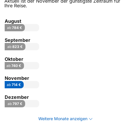
Aktuell ist der November der günstigste Zeitraum für
Ihre Reise.
August
ab
784 €
September
ab
823 €
Oktober
ab
740 €
November
ab
714 €
Dezember
ab
797 €
Weitere Monate anzeigen