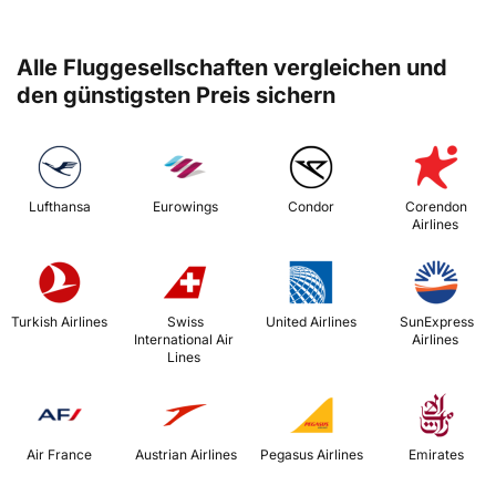
Alle Fluggesellschaften vergleichen und
den günstigsten Preis sichern
 Lufthansa 
 Eurowings 
 Condor 
 Corendon 
Airlines 
 Turkish Airlines 
 Swiss 
 United Airlines 
 SunExpress 
International Air 
Airlines 
Lines 
 Air France 
 Austrian Airlines 
 Pegasus Airlines 
 Emirates 