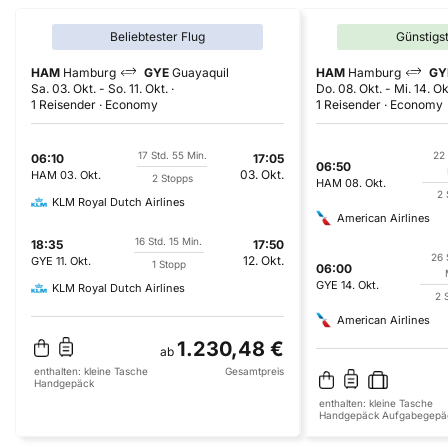
Beliebtester Flug
Günstigs
HAM
Hamburg
GYE
Guayaquil
HAM
Hamburg
GY
Sa. 03. Okt.
-
So. 11. Okt.
Do. 08. Okt.
-
Mi. 14. Ok
1 Reisender
Economy
1 Reisender
Economy
17 Std. 55 Min.
22 
06:10
17:05
06:50
03. Okt.
HAM
03. Okt.
2 Stopps
HAM
08. Okt.
2 
KLM Royal Dutch Airlines
American Airlines
16 Std. 15 Min.
18:35
17:50
26 
12. Okt.
GYE
11. Okt.
1 Stopp
06:00
GYE
14. Okt.
KLM Royal Dutch Airlines
2 
American Airlines
1.230,48 €
ab
enthalten:
kleine Tasche
Gesamtpreis
Handgepäck
enthalten:
kleine Tasche
Handgepäck
Aufgabegepä