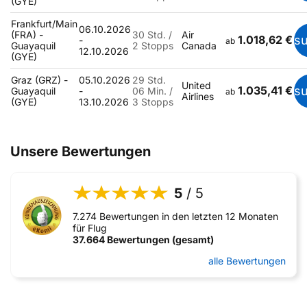
(GYE)
Frankfurt/Main
06.10.2026
(FRA) -
30 Std. /
Air
1.018,62 €
s
-
ab
Guayaquil
2 Stopps
Canada
12.10.2026
(GYE)
Graz (GRZ) -
05.10.2026
29 Std.
United
1.035,41 €
s
Guayaquil
-
06 Min. /
ab
Airlines
(GYE)
13.10.2026
3 Stopps
Unsere Bewertungen
5
/ 5
7.274 Bewertungen in den letzten 12 Monaten
für Flug
37.664 Bewertungen (gesamt)
alle Bewertungen