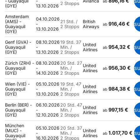
896,16 €
s
- Guayaquil
-
Avianca
ab
2 Stopps
(GYE)
13.10.2026
Amsterdam
04.10.2026
(AMS) -
21 Std. /
British
916,46 €
s
-
ab
Guayaquil
2 Stopps
Airways
13.10.2026
(GYE)
Genf (GVA) -
08.10.2026
19 Std. 37
United
954,32 €
s
Guayaquil
-
Min. /
ab
Airlines
(GYE)
13.10.2026
2 Stopps
Zürich (ZRH) -
08.10.2026
20 Std. 27
United
956,30 €
s
Guayaquil
-
Min. /
ab
Airlines
(GYE)
14.10.2026
2 Stopps
Wien (VIE) -
05.10.2026
19 Std. 47
United
984,38 €
s
Guayaquil
-
Min. /
ab
Airlines
(GYE)
13.10.2026
2 Stopps
Berlin (BER) -
06.10.2026
20 Std. 47
United
997,15 €
s
Guayaquil
-
Min. /
ab
Airlines
(GYE)
12.10.2026
2 Stopps
München
05.10.2026
20 Std. 37
(MUC) -
United
1.017,70 €
s
-
Min. /
ab
Guayaquil
Airlines
16.10.2026
2 Stopps