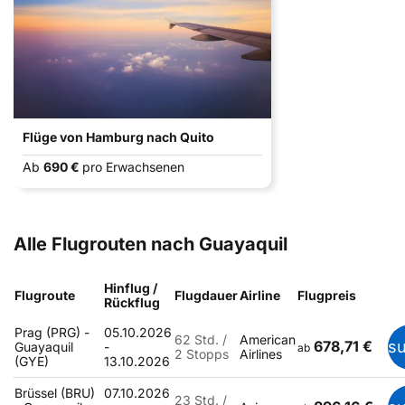
Flüge von Hamburg nach Quito
Ab
690 €
pro Erwachsenen
Alle Flugrouten nach Guayaquil
Hinflug /
Flugroute
Flugdauer
Airline
Flugpreis
Rückflug
Prag (PRG) -
05.10.2026
62 Std. /
American
678,71 €
s
Guayaquil
-
ab
2 Stopps
Airlines
(GYE)
13.10.2026
Brüssel (BRU)
07.10.2026
23 Std. /