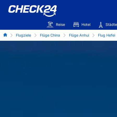
Reise
Hotel
Städte
Flug-Vergleich
Flugziele
Flüge China
Flüge Anhui
Flug Hefei