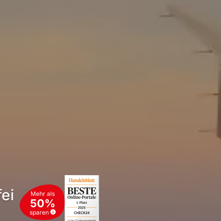
ei
Mehr als
50%
sparen