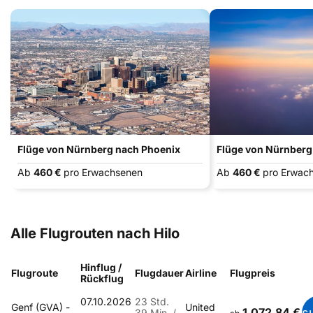
Flüge von Nürnberg nach Phoenix
Flüge von Nürnberg
Ab
460 €
pro Erwachsenen
Ab
460 €
pro Erwac
Alle Flugrouten nach Hilo
Hinflug /
Flugroute
Flugdauer
Airline
Flugpreis
Rückflug
07.10.2026
23 Std.
Genf (GVA) -
United
1.072,84 €
s
-
39 Min. /