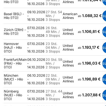
ab
Hilo (ITO)
Airlines
16.10.2026
3 Stopps
09.10.2026
27 Std. 54
Basel (BSL) -
American
1.088,32 €
s
-
Min. /
ab
Hilo (ITO)
Airlines
16.10.2026
3 Stopps
07.10.2026
26 Std.
Zürich (ZRH) -
United
1.106,81 €
s
-
49 Min. /
ab
Hilo (ITO)
Airlines
16.10.2026
3 Stopps
Hannover
07.10.2026
23 Std.
United
1.193,17 €
s
(HAJ) - Hilo
-
04 Min. /
ab
Airlines
(ITO)
16.10.2026
3 Stopps
Frankfurt/Main
06.10.2026
20 Std. 59
United
1.196,03 €
s
(FRA) - Hilo
-
Min. /
ab
Airlines
(ITO)
14.10.2026
2 Stopps
München
06.10.2026
22 Std.
United
1.196,89 €
s
(MUC) - Hilo
-
09 Min. /
ab
Airlines
(ITO)
16.10.2026
2 Stopps
Nürnberg
07.10.2026
27 Std. 44
United
1.207,88 €
s
(NUE) - Hilo
-
Min. /
ab
Airlines
(ITO)
14.10.2026
3 Stopps