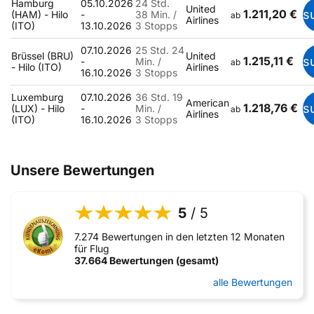
Hamburg
05.10.2026
24 Std.
United
1.211,20 €
s
(HAM) - Hilo
-
38 Min. /
ab
Airlines
(ITO)
13.10.2026
3 Stopps
07.10.2026
25 Std. 24
Brüssel (BRU)
United
1.215,11 €
s
-
Min. /
ab
- Hilo (ITO)
Airlines
16.10.2026
3 Stopps
Luxemburg
07.10.2026
36 Std. 19
American
1.218,76 €
s
(LUX) - Hilo
-
Min. /
ab
Airlines
(ITO)
16.10.2026
3 Stopps
Unsere Bewertungen
5
/ 5
7.274 Bewertungen in den letzten 12 Monaten
für Flug
37.664 Bewertungen (gesamt)
alle Bewertungen