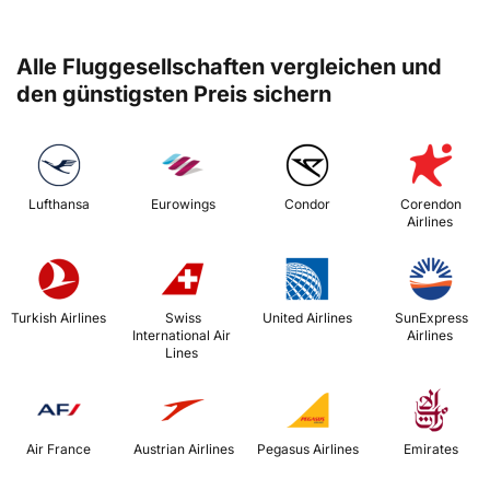
Alle Fluggesellschaften vergleichen und
den günstigsten Preis sichern
 Lufthansa 
 Eurowings 
 Condor 
 Corendon 
Airlines 
 Turkish Airlines 
 Swiss 
 United Airlines 
 SunExpress 
International Air 
Airlines 
Lines 
 Air France 
 Austrian Airlines 
 Pegasus Airlines 
 Emirates 