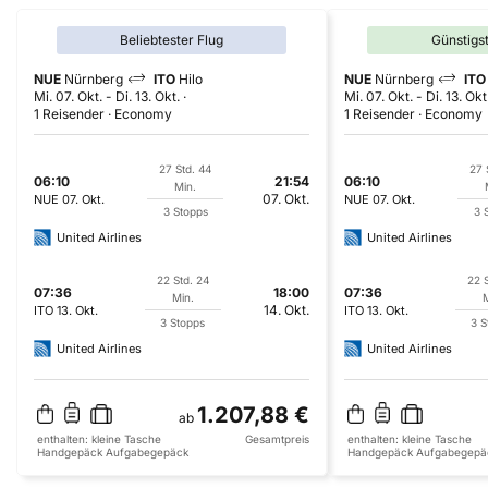
Beliebtester Flug
Günstigs
NUE
Nürnberg
ITO
Hilo
NUE
Nürnberg
ITO
Mi. 07. Okt.
-
Di. 13. Okt.
Mi. 07. Okt.
-
Di. 13. Okt
1 Reisender
Economy
1 Reisender
Economy
27 Std. 44
27 
06:10
21:54
06:10
Min.
07. Okt.
NUE
07. Okt.
NUE
07. Okt.
3 Stopps
3 
United Airlines
United Airlines
22 Std. 24
22 S
07:36
18:00
07:36
Min.
M
14. Okt.
ITO
13. Okt.
ITO
13. Okt.
3 Stopps
3 S
United Airlines
United Airlines
1.207,88 €
ab
enthalten:
kleine Tasche
Gesamtpreis
enthalten:
kleine Tasche
Handgepäck
Aufgabegepäck
Handgepäck
Aufgabegepä