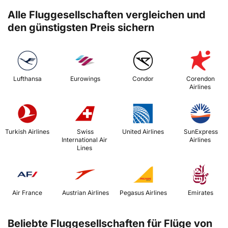
Alle Fluggesellschaften vergleichen und
den günstigsten Preis sichern
 Lufthansa 
 Eurowings 
 Condor 
 Corendon 
Airlines 
 Turkish Airlines 
 Swiss 
 United Airlines 
 SunExpress 
International Air 
Airlines 
Lines 
 Air France 
 Austrian Airlines 
 Pegasus Airlines 
 Emirates 
Beliebte Fluggesellschaften für Flüge von