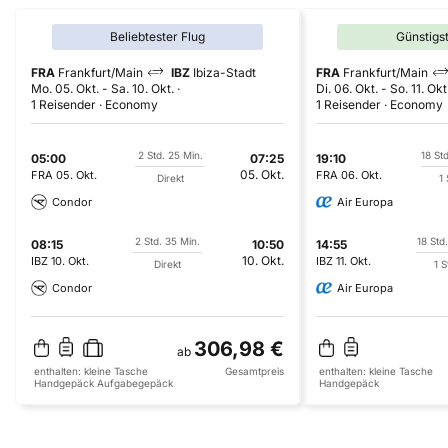
Beliebtester Flug
Günstigs
FRA
Frankfurt/Main
IBZ
Ibiza-Stadt
FRA
Frankfurt/Main
Mo. 05. Okt.
-
Sa. 10. Okt.
Di. 06. Okt.
-
So. 11. Okt
1 Reisender
Economy
1 Reisender
Economy
2 Std. 25 Min.
18 St
05:00
07:25
19:10
05. Okt.
FRA
05. Okt.
FRA
06. Okt.
Direkt
1
Condor
Air Europa
2 Std. 35 Min.
18 Std
08:15
10:50
14:55
10. Okt.
IBZ
10. Okt.
IBZ
11. Okt.
Direkt
1 
Condor
Air Europa
306,98 €
ab
enthalten:
kleine Tasche
Gesamtpreis
enthalten:
kleine Tasche
Handgepäck
Aufgabegepäck
Handgepäck