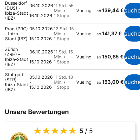
Düsseldorf
06.10.2026
11 Std. 55
(DUS) -
139,44 €
such
-
Min. /
Vueling
ab
Ibiza-Stadt
16.10.2026
1 Stopp
(IBZ)
Prag (PRG)
05.10.2026
12 Std. 15
141,37 €
such
- Ibiza-
-
Min. /
Vueling
ab
Stadt (IBZ)
15.10.2026
1 Stopp
Zürich
06.10.2026
11 Std. 15
(ZRH) -
150,65 €
such
-
Min. /
Vueling
ab
Ibiza-Stadt
15.10.2026
1 Stopp
(IBZ)
Stuttgart
05.10.2026
11 Std. 10
(STR) -
153,00 €
such
-
Min. /
Vueling
ab
Ibiza-Stadt
15.10.2026
1 Stopp
(IBZ)
Unsere Bewertungen
5
/ 5