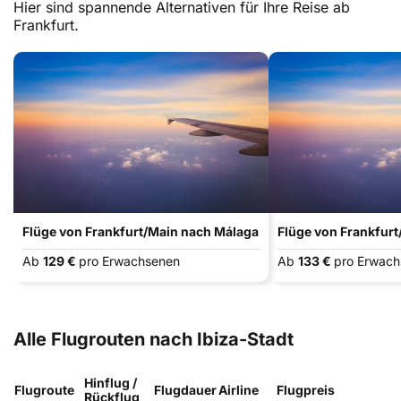
Hier sind spannende Alternativen für Ihre Reise ab
Frankfurt.
Flüge von Frankfurt/Main nach Málaga
Flüge von Frankfurt
Ab
129 €
pro Erwachsenen
Ab
133 €
pro Erwac
Alle Flugrouten nach Ibiza-Stadt
Hinflug /
Flugroute
Flugdauer
Airline
Flugpreis
Rückflug