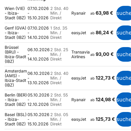
Wien (VIE)
07.10.2026
2 Std. 40
63,98 €
such
- Ibiza-
-
Min. /
Ryanair
ab
Stadt (IBZ)
15.10.2026
Direkt
Genf (GVA)
07.10.2026
1 Std. 35
86,24 €
such
- Ibiza-
-
Min. /
easyJet
ab
Stadt (IBZ)
14.10.2026
Direkt
Brüssel
06.10.2026
2 Std. 25
(BRU) -
Transavia
93,00 €
such
-
Min. /
ab
Ibiza-Stadt
Airlines
14.10.2026
Direkt
(IBZ)
Amsterdam
06.10.2026
2 Std. 40
(AMS) -
122,73 €
such
-
Min. /
easyJet
ab
Ibiza-Stadt
13.10.2026
Direkt
(IBZ)
Berlin (BER)
05.10.2026
2 Std. 55
124,98 €
such
- Ibiza-
-
Min. /
Ryanair
ab
Stadt (IBZ)
12.10.2026
Direkt
Basel (BSL)
05.10.2026
2 Std. 05
125,73 €
such
- Ibiza-
-
Min. /
easyJet
ab
Stadt (IBZ)
15.10.2026
Direkt