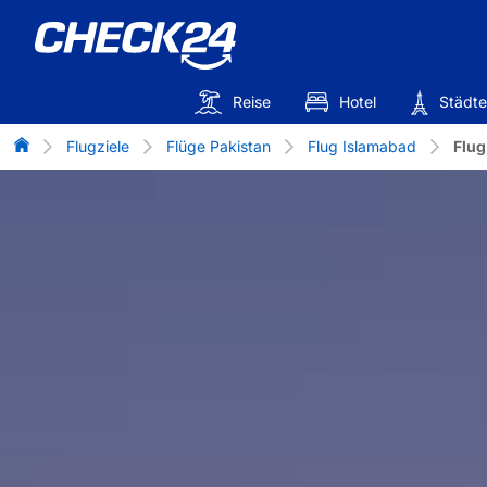
Reise
Hotel
Städte
Flug-Vergleich
Flugziele
Flüge Pakistan
Flug Islamabad
Flug