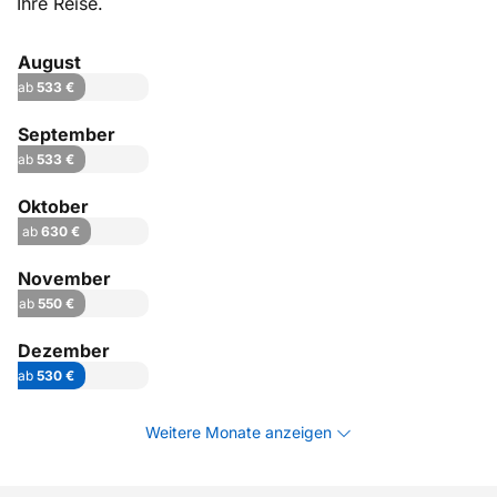
Ihre Reise.
August
ab
533 €
September
ab
533 €
Oktober
ab
630 €
November
ab
550 €
Dezember
ab
530 €
Weitere Monate anzeigen