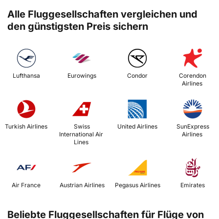
Alle Fluggesellschaften vergleichen und
den günstigsten Preis sichern
 Lufthansa 
 Eurowings 
 Condor 
 Corendon 
Airlines 
 Turkish Airlines 
 Swiss 
 United Airlines 
 SunExpress 
International Air 
Airlines 
Lines 
 Air France 
 Austrian Airlines 
 Pegasus Airlines 
 Emirates 
Beliebte Fluggesellschaften für Flüge von