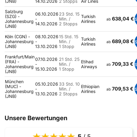
(JNB)
14.10.2026
2 Stopps
Air Lines
Salzburg
06.10.2026
23 Std. 15
(SZG) -
Turkish
638,04 €
-
Min. /
ab
Johannesburg
Airlines
14.10.2026
2 Stopps
(JNB)
Köln (CGN) -
08.10.2026
15 Std. 15
Turkish
689,08 €
Johannesburg
-
Min. /
ab
Airlines
(JNB)
13.10.2026
1 Stopp
Frankfurt/Main
07.10.2026
21 Std. 25
(FRA) -
Etihad
709,33 €
-
Min. /
ab
Johannesburg
Airways
15.10.2026
1 Stopp
(JNB)
München
05.10.2026
33 Std. 10
(MUC) -
Ethiopian
709,53 €
-
Min. /
ab
Johannesburg
Airlines
13.10.2026
2 Stopps
(JNB)
Unsere Bewertungen
5
/ 5