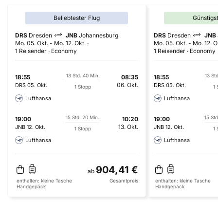
Beliebtester Flug
Günstigs
DRS
Dresden
JNB
Johannesburg
DRS
Dresden
JNB
Mo. 05. Okt.
-
Mo. 12. Okt.
Mo. 05. Okt.
-
Mo. 12. O
1 Reisender
Economy
1 Reisender
Economy
13 Std. 40 Min.
13 St
18:55
08:35
18:55
06. Okt.
DRS
05. Okt.
DRS
05. Okt.
1 Stopp
1 
Lufthansa
Lufthansa
15 Std. 20 Min.
15 Std
19:00
10:20
19:00
13. Okt.
JNB
12. Okt.
JNB
12. Okt.
1 Stopp
1 
Lufthansa
Lufthansa
904,41 €
ab
enthalten:
kleine Tasche
Gesamtpreis
enthalten:
kleine Tasche
Handgepäck
Handgepäck