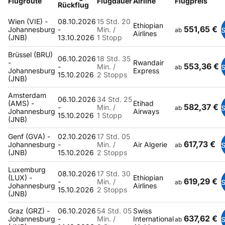
Flugroute
Flugdauer
Airline
Flugpreis
Rückflug
Wien (VIE) -
08.10.2026
15 Std. 20
Ethiopian
551,65 €
Johannesburg
-
Min. /
ab
Airlines
(JNB)
13.10.2026
1 Stopp
Brüssel (BRU)
06.10.2026
18 Std. 35
-
Rwandair
553,36 €
-
Min. /
ab
Johannesburg
Express
15.10.2026
2 Stopps
(JNB)
Amsterdam
06.10.2026
34 Std. 25
(AMS) -
Etihad
582,37 €
-
Min. /
ab
Johannesburg
Airways
15.10.2026
1 Stopp
(JNB)
Genf (GVA) -
02.10.2026
17 Std. 05
617,73 €
Johannesburg
-
Min. /
Air Algerie
ab
(JNB)
15.10.2026
2 Stopps
Luxemburg
08.10.2026
17 Std. 30
(LUX) -
Ethiopian
619,29 €
-
Min. /
ab
Johannesburg
Airlines
15.10.2026
2 Stopps
(JNB)
Graz (GRZ) -
06.10.2026
54 Std. 05
Swiss
637,62 €
Johannesburg
-
Min. /
International
ab