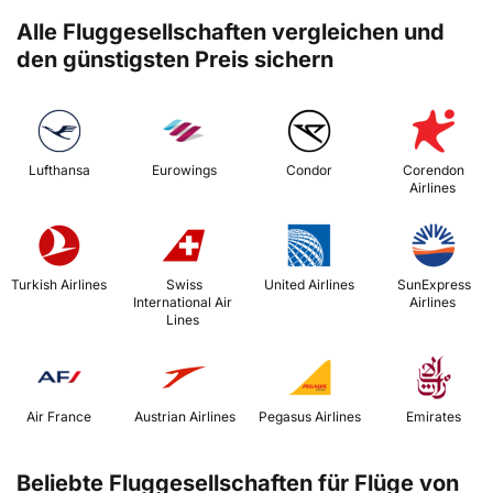
Alle Fluggesellschaften vergleichen und
den günstigsten Preis sichern
 Lufthansa 
 Eurowings 
 Condor 
 Corendon 
Airlines 
 Turkish Airlines 
 Swiss 
 United Airlines 
 SunExpress 
International Air 
Airlines 
Lines 
 Air France 
 Austrian Airlines 
 Pegasus Airlines 
 Emirates 
Beliebte Fluggesellschaften für Flüge von