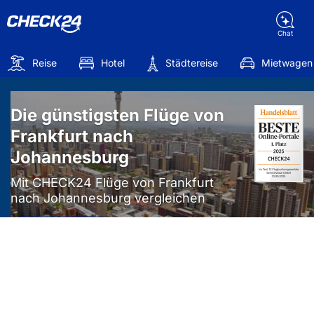
Chat
Reise
Hotel
Städtereise
Mietwagen
Die günstigsten Flüge von
Frankfurt nach
Johannesburg
Mit CHECK24 Flüge von Frankfurt
nach Johannesburg vergleichen
Mehr als
50%
sparen