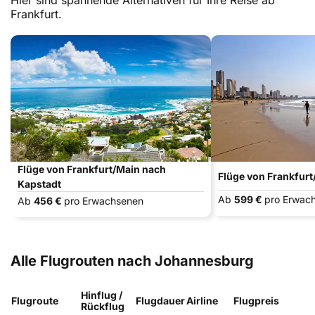
Hier sind spannende Alternativen für Ihre Reise ab
Frankfurt.
Flüge von Frankfurt/Main nach
Flüge von Frankfur
Kapstadt
Ab
599 €
pro Erwac
Ab
456 €
pro Erwachsenen
Alle Flugrouten nach Johannesburg
Hinflug /
Flugroute
Flugdauer
Airline
Flugpreis
Rückflug