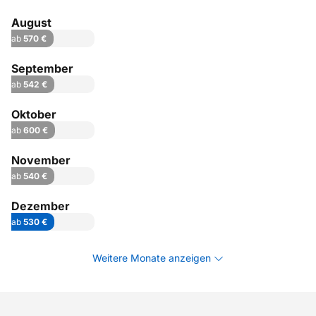
August
ab
570 €
September
ab
542 €
Oktober
ab
600 €
November
ab
540 €
Dezember
ab
530 €
Weitere Monate anzeigen