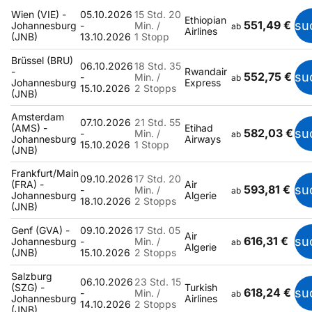
Wien (VIE) -
05.10.2026
15 Std. 20
Ethiopian
551,49 €
su
Johannesburg
-
Min. /
ab
Airlines
(JNB)
13.10.2026
1 Stopp
Brüssel (BRU)
06.10.2026
18 Std. 35
-
Rwandair
552,75 €
su
-
Min. /
ab
Johannesburg
Express
15.10.2026
2 Stopps
(JNB)
Amsterdam
07.10.2026
21 Std. 55
(AMS) -
Etihad
582,03 €
su
-
Min. /
ab
Johannesburg
Airways
15.10.2026
1 Stopp
(JNB)
Frankfurt/Main
09.10.2026
17 Std. 20
(FRA) -
Air
593,81 €
su
-
Min. /
ab
Johannesburg
Algerie
18.10.2026
2 Stopps
(JNB)
Genf (GVA) -
09.10.2026
17 Std. 05
Air
616,31 €
su
Johannesburg
-
Min. /
ab
Algerie
(JNB)
15.10.2026
2 Stopps
Salzburg
06.10.2026
23 Std. 15
(SZG) -
Turkish
618,24 €
su
-
Min. /
ab
Johannesburg
Airlines
14.10.2026
2 Stopps
(JNB)