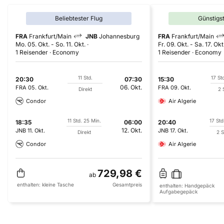
Beliebtester Flug
Günstigs
FRA
Frankfurt/Main
JNB
Johannesburg
FRA
Frankfurt/Main
Mo. 05. Okt.
-
So. 11. Okt.
Fr. 09. Okt.
-
Sa. 17. Okt
1 Reisender
Economy
1 Reisender
Economy
11 Std.
17 St
20:30
07:30
15:30
06. Okt.
FRA
05. Okt.
FRA
09. Okt.
Direkt
2 
Condor
Air Algerie
11 Std. 25 Min.
17 Std
18:35
06:00
20:40
12. Okt.
JNB
11. Okt.
JNB
17. Okt.
Direkt
2 
Condor
Air Algerie
729,98 €
ab
enthalten:
kleine Tasche
Gesamtpreis
enthalten:
Handgepäck
Aufgabegepäck