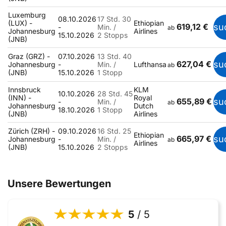
Luxemburg
08.10.2026
17 Std. 30
(LUX) -
Ethiopian
619,12 €
su
-
Min. /
ab
Johannesburg
Airlines
15.10.2026
2 Stopps
(JNB)
Graz (GRZ) -
07.10.2026
13 Std. 40
627,04 €
su
Johannesburg
-
Min. /
Lufthansa
ab
(JNB)
15.10.2026
1 Stopp
Innsbruck
KLM
10.10.2026
28 Std. 45
(INN) -
Royal
655,89 €
su
-
Min. /
ab
Johannesburg
Dutch
18.10.2026
1 Stopp
(JNB)
Airlines
Zürich (ZRH) -
09.10.2026
16 Std. 25
Ethiopian
665,97 €
su
Johannesburg
-
Min. /
ab
Airlines
(JNB)
15.10.2026
2 Stopps
Unsere Bewertungen
5
/ 5