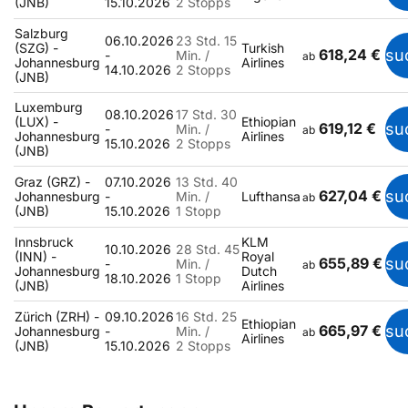
(JNB)
15.10.2026
2 Stopps
Salzburg
06.10.2026
23 Std. 15
(SZG) -
Turkish
618,24 €
su
-
Min. /
ab
Johannesburg
Airlines
14.10.2026
2 Stopps
(JNB)
Luxemburg
08.10.2026
17 Std. 30
(LUX) -
Ethiopian
619,12 €
su
-
Min. /
ab
Johannesburg
Airlines
15.10.2026
2 Stopps
(JNB)
Graz (GRZ) -
07.10.2026
13 Std. 40
627,04 €
su
Johannesburg
-
Min. /
Lufthansa
ab
(JNB)
15.10.2026
1 Stopp
Innsbruck
KLM
10.10.2026
28 Std. 45
(INN) -
Royal
655,89 €
su
-
Min. /
ab
Johannesburg
Dutch
18.10.2026
1 Stopp
(JNB)
Airlines
Zürich (ZRH) -
09.10.2026
16 Std. 25
Ethiopian
665,97 €
su
Johannesburg
-
Min. /
ab
Airlines
(JNB)
15.10.2026
2 Stopps