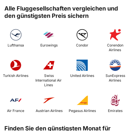
Alle Fluggesellschaften vergleichen und
den günstigsten Preis sichern
 Lufthansa 
 Eurowings 
 Condor 
 Corendon 
Airlines 
 Turkish Airlines 
 Swiss 
 United Airlines 
 SunExpress 
International Air 
Airlines 
Lines 
 Air France 
 Austrian Airlines 
 Pegasus Airlines 
 Emirates 
Finden Sie den günstigsten Monat für