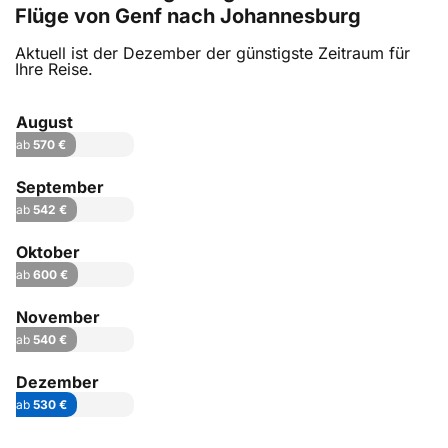
Flüge von Genf nach Johannesburg
Aktuell ist der Dezember der günstigste Zeitraum für
Ihre Reise.
August
ab
570 €
September
ab
542 €
Oktober
ab
600 €
November
ab
540 €
Dezember
ab
530 €