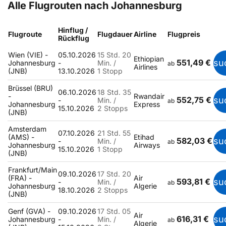
Alle Flugrouten nach Johannesburg
Hinflug /
Flugroute
Flugdauer
Airline
Flugpreis
Rückflug
Wien (VIE) -
05.10.2026
15 Std. 20
Ethiopian
551,49 €
su
Johannesburg
-
Min. /
ab
Airlines
(JNB)
13.10.2026
1 Stopp
Brüssel (BRU)
06.10.2026
18 Std. 35
-
Rwandair
552,75 €
su
-
Min. /
ab
Johannesburg
Express
15.10.2026
2 Stopps
(JNB)
Amsterdam
07.10.2026
21 Std. 55
(AMS) -
Etihad
582,03 €
su
-
Min. /
ab
Johannesburg
Airways
15.10.2026
1 Stopp
(JNB)
Frankfurt/Main
09.10.2026
17 Std. 20
(FRA) -
Air
593,81 €
su
-
Min. /
ab
Johannesburg
Algerie
18.10.2026
2 Stopps
(JNB)
Genf (GVA) -
09.10.2026
17 Std. 05
Air
616,31 €
su
Johannesburg
-
Min. /
ab
Algerie