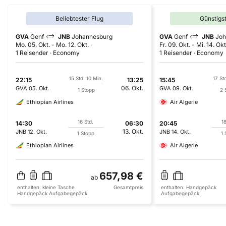
Beliebtester Flug
Günstigs
GVA
Genf
JNB
Johannesburg
GVA
Genf
JNB
Joh
Mo. 05. Okt.
-
Mo. 12. Okt.
Fr. 09. Okt.
-
Mi. 14. Okt
1 Reisender
Economy
1 Reisender
Economy
15 Std. 10 Min.
17 St
22:15
13:25
15:45
06. Okt.
GVA
05. Okt.
GVA
09. Okt.
1 Stopp
2 
Ethiopian Airlines
Air Algerie
16 Std.
18
14:30
06:30
20:45
13. Okt.
JNB
12. Okt.
JNB
14. Okt.
1 Stopp
1 
Ethiopian Airlines
Air Algerie
657,98 €
ab
enthalten:
kleine Tasche
Gesamtpreis
enthalten:
Handgepäck
Handgepäck
Aufgabegepäck
Aufgabegepäck