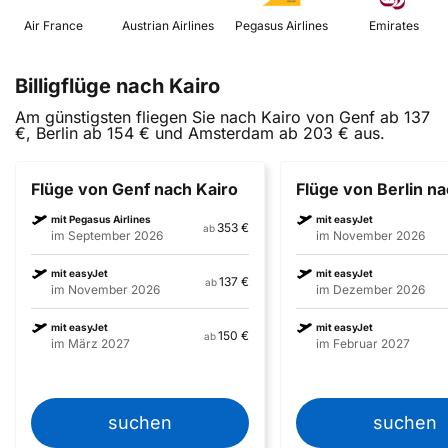
 Air France 
 Austrian Airlines 
 Pegasus Airlines 
 Emirates 
Billigflüge nach Kairo
Am günstigsten fliegen Sie nach Kairo von Genf ab 137
€, Berlin ab 154 € und Amsterdam ab 203 € aus.
Flüge von Genf nach Kairo
Flüge von Berlin na
mit Pegasus Airlines
mit easyJet
353 €
ab
im September 2026
im November 2026
mit easyJet
mit easyJet
137 €
ab
im November 2026
im Dezember 2026
mit easyJet
mit easyJet
150 €
ab
im März 2027
im Februar 2027
suchen
suchen