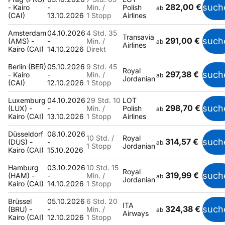
282,00 €
such
- Kairo
-
Min. /
Polish
ab
(CAI)
13.10.2026
1 Stopp
Airlines
Amsterdam
04.10.2026
4 Std. 35
Transavia
291,00 €
such
(AMS) -
-
Min. /
ab
Airlines
Kairo (CAI)
14.10.2026
Direkt
Berlin (BER)
05.10.2026
9 Std. 45
Royal
297,38 €
such
- Kairo
-
Min. /
ab
Jordanian
(CAI)
12.10.2026
1 Stopp
Luxemburg
04.10.2026
29 Std. 10
LOT
298,70 €
such
(LUX) -
-
Min. /
Polish
ab
Kairo (CAI)
13.10.2026
1 Stopp
Airlines
Düsseldorf
08.10.2026
10 Std. /
Royal
314,57 €
such
(DUS) -
-
ab
1 Stopp
Jordanian
Kairo (CAI)
15.10.2026
Hamburg
03.10.2026
10 Std. 15
Royal
319,99 €
such
(HAM) -
-
Min. /
ab
Jordanian
Kairo (CAI)
14.10.2026
1 Stopp
Brüssel
05.10.2026
6 Std. 20
ITA
324,38 €
such
(BRU) -
-
Min. /
ab
Airways
Kairo (CAI)
12.10.2026
1 Stopp