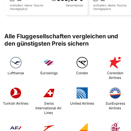
enthalten:
kleine Tasche
Gesamtpreis
enthalten:
kleine Tasche
Handgepäck
Handgepäck
Alle Fluggesellschaften vergleichen und
den günstigsten Preis sichern
 Lufthansa 
 Eurowings 
 Condor 
 Corendon 
Airlines 
 Turkish Airlines 
 Swiss 
 United Airlines 
 SunExpress 
International Air 
Airlines 
Lines 