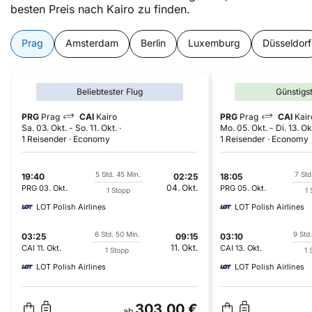
besten Preis nach Kairo zu finden.
Prag
Amsterdam
Berlin
Luxemburg
Düsseldorf
Beliebtester Flug
Günstigs
PRG
Prag
CAI
Kairo
PRG
Prag
CAI
Kair
Sa. 03. Okt.
-
So. 11. Okt.
Mo. 05. Okt.
-
Di. 13. Ok
1 Reisender
Economy
1 Reisender
Economy
5 Std. 45 Min.
7 Std
19:40
02:25
18:05
04. Okt.
PRG
03. Okt.
PRG
05. Okt.
1 Stopp
1 
LOT Polish Airlines
LOT Polish Airlines
6 Std. 50 Min.
9 Std
03:25
09:15
03:10
11. Okt.
CAI
11. Okt.
CAI
13. Okt.
1 Stopp
1 
LOT Polish Airlines
LOT Polish Airlines
303,00 €
ab