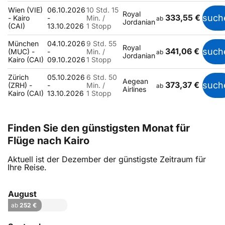
Wien (VIE)
06.10.2026
10 Std. 15
Royal
333,55 €
such
- Kairo
-
Min. /
ab
Jordanian
(CAI)
13.10.2026
1 Stopp
München
04.10.2026
9 Std. 55
Royal
341,06 €
such
(MUC) -
-
Min. /
ab
Jordanian
Kairo (CAI)
09.10.2026
1 Stopp
Zürich
05.10.2026
6 Std. 50
Aegean
373,37 €
such
(ZRH) -
-
Min. /
ab
Airlines
Kairo (CAI)
13.10.2026
1 Stopp
Finden Sie den günstigsten Monat für
Flüge nach Kairo
Aktuell ist der Dezember der günstigste Zeitraum für
Ihre Reise.
August
ab
252 €