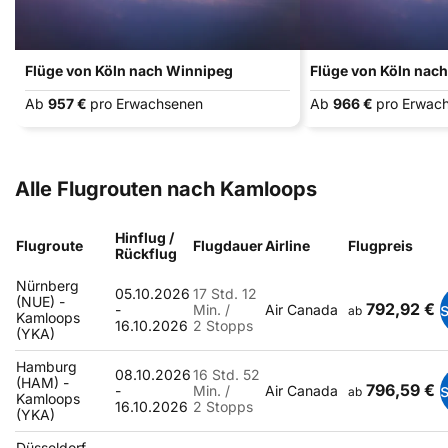
Flüge von Köln nach Winnipeg
Flüge von Köln nac
Ab
957 €
pro Erwachsenen
Ab
966 €
pro Erwac
Alle Flugrouten nach Kamloops
Hinflug /
Flugroute
Flugdauer
Airline
Flugpreis
Rückflug
Nürnberg
05.10.2026
17 Std. 12
(NUE) -
792,92 €
-
Min. /
Air Canada
ab
Kamloops
16.10.2026
2 Stopps
(YKA)
Hamburg
08.10.2026
16 Std. 52
(HAM) -
796,59 €
-
Min. /
Air Canada
ab
Kamloops
16.10.2026
2 Stopps
(YKA)
Düsseldorf