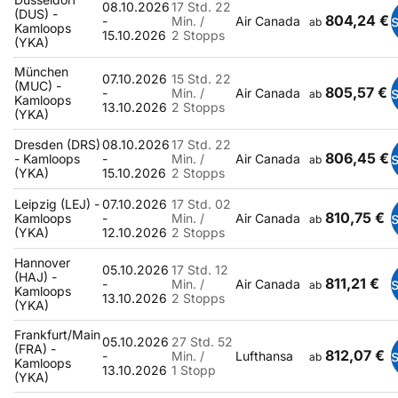
08.10.2026
17 Std. 22
(DUS) -
804,24 €
-
Min. /
Air Canada
ab
Kamloops
15.10.2026
2 Stopps
(YKA)
München
07.10.2026
15 Std. 22
(MUC) -
805,57 €
-
Min. /
Air Canada
ab
Kamloops
13.10.2026
2 Stopps
(YKA)
Dresden (DRS)
08.10.2026
17 Std. 22
806,45 €
- Kamloops
-
Min. /
Air Canada
ab
(YKA)
15.10.2026
2 Stopps
Leipzig (LEJ) -
07.10.2026
17 Std. 02
810,75 €
Kamloops
-
Min. /
Air Canada
ab
(YKA)
12.10.2026
2 Stopps
Hannover
05.10.2026
17 Std. 12
(HAJ) -
811,21 €
-
Min. /
Air Canada
ab
Kamloops
13.10.2026
2 Stopps
(YKA)
Frankfurt/Main
05.10.2026
27 Std. 52
(FRA) -
812,07 €
-
Min. /
Lufthansa
ab
Kamloops
13.10.2026
1 Stopp
(YKA)