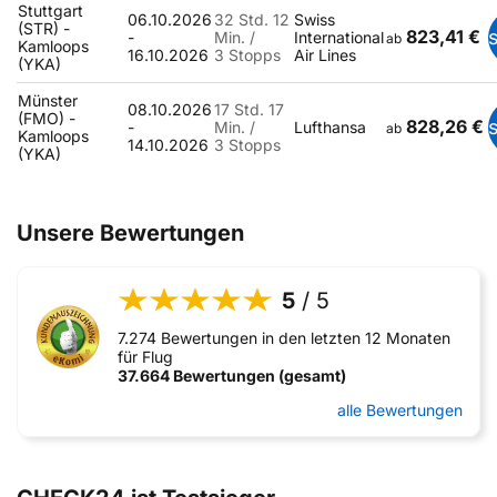
Stuttgart
06.10.2026
32 Std. 12
Swiss
(STR) -
823,41 €
-
Min. /
International
ab
Kamloops
16.10.2026
3 Stopps
Air Lines
(YKA)
Münster
08.10.2026
17 Std. 17
(FMO) -
828,26 €
-
Min. /
Lufthansa
ab
Kamloops
14.10.2026
3 Stopps
(YKA)
Unsere Bewertungen
5
/ 5
7.274 Bewertungen in den letzten 12 Monaten
für Flug
37.664 Bewertungen (gesamt)
alle Bewertungen