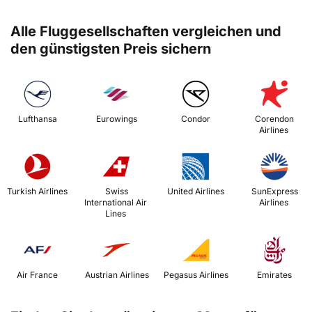
Alle Fluggesellschaften vergleichen und
den günstigsten Preis sichern
 Lufthansa 
 Eurowings 
 Condor 
 Corendon 
Airlines 
 Turkish Airlines 
 Swiss 
 United Airlines 
 SunExpress 
International Air 
Airlines 
Lines 
 Air France 
 Austrian Airlines 
 Pegasus Airlines 
 Emirates 