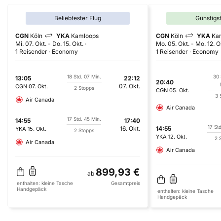
Beliebtester Flug
Günstigs
CGN
Köln
YKA
Kamloops
CGN
Köln
YKA
Ka
Mi. 07. Okt.
-
Do. 15. Okt.
Mo. 05. Okt.
-
Mo. 12. O
1 Reisender
Economy
1 Reisender
Economy
18 Std. 07 Min.
30 
13:05
22:12
20:40
07. Okt.
CGN
07. Okt.
2 Stopps
CGN
05. Okt.
3 
Air Canada
Air Canada
17 Std. 45 Min.
14:55
17:40
17 St
16. Okt.
14:55
YKA
15. Okt.
2 Stopps
YKA
12. Okt.
2 
Air Canada
Air Canada
899,93 €
ab
enthalten:
kleine Tasche
Gesamtpreis
Handgepäck
enthalten:
kleine Tasche
Handgepäck