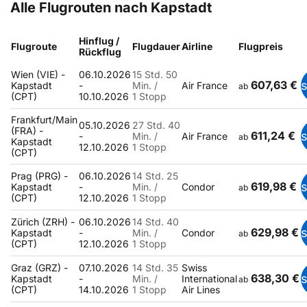
Alle Flugrouten nach Kapstadt
Hinflug /
Flugroute
Flugdauer
Airline
Flugpreis
Rückflug
Wien (VIE) -
06.10.2026
15 Std. 50
607,63 €
Kapstadt
-
Min. /
Air France
ab
(CPT)
10.10.2026
1 Stopp
Frankfurt/Main
05.10.2026
27 Std. 40
(FRA) -
611,24 €
-
Min. /
Air France
ab
Kapstadt
12.10.2026
1 Stopp
(CPT)
Prag (PRG) -
06.10.2026
14 Std. 25
619,98 €
Kapstadt
-
Min. /
Condor
ab
(CPT)
12.10.2026
1 Stopp
Zürich (ZRH) -
06.10.2026
14 Std. 40
629,98 €
Kapstadt
-
Min. /
Condor
ab
(CPT)
12.10.2026
1 Stopp
Graz (GRZ) -
07.10.2026
14 Std. 35
Swiss
638,30 €
Kapstadt
-
Min. /
International
ab
(CPT)
14.10.2026
1 Stopp
Air Lines