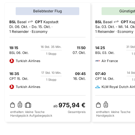
Beliebtester Flug
Günstigs
BSL
Basel
CPT
Kapstadt
BSL
Basel
CPT
Kap
Di. 06. Okt.
-
Do. 15. Okt.
Sa. 03. Okt.
-
Mi. 14. Ok
1 Reisender
Economy
1 Reisender
Economy
16 Std. 35 Min.
31 Std
19:15
11:50
14:25
07. Okt.
BSL
06. Okt.
BSL
03. Okt.
1 Stopp
1 
Turkish Airlines
Air France
17 Std. 10 Min.
14 Std
16:35
09:45
07:40
16. Okt.
CPT
15. Okt.
CPT
14. Okt.
1 Stopp
1 
Turkish Airlines
KLM Royal Dutch Airl
975,94 €
ab
enthalten:
kleine Tasche
Gesamtpreis
enthalten:
kleine Tasche
Handgepäck
Aufgabegepäck
Handgepäck