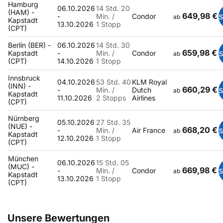
Hamburg
06.10.2026
14 Std. 20
(HAM) -
649,98 €
-
Min. /
Condor
ab
Kapstadt
13.10.2026
1 Stopp
(CPT)
Berlin (BER) -
06.10.2026
14 Std. 30
659,98 €
Kapstadt
-
Min. /
Condor
ab
(CPT)
14.10.2026
1 Stopp
Innsbruck
04.10.2026
53 Std. 40
KLM Royal
(INN) -
660,29 €
-
Min. /
Dutch
ab
Kapstadt
11.10.2026
2 Stopps
Airlines
(CPT)
Nürnberg
05.10.2026
27 Std. 35
(NUE) -
668,20 €
-
Min. /
Air France
ab
Kapstadt
12.10.2026
1 Stopp
(CPT)
München
06.10.2026
15 Std. 05
(MUC) -
669,98 €
-
Min. /
Condor
ab
Kapstadt
13.10.2026
1 Stopp
(CPT)
Unsere Bewertungen