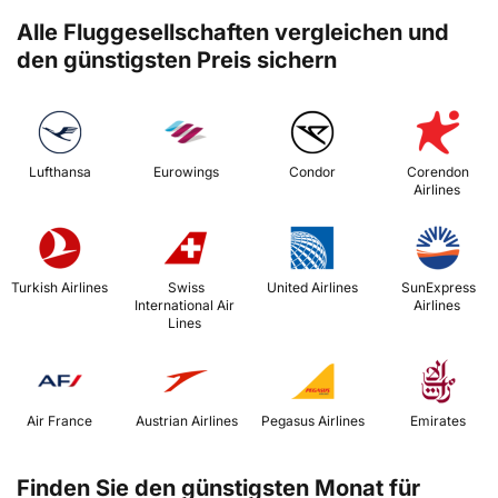
Alle Fluggesellschaften vergleichen und
den günstigsten Preis sichern
 Lufthansa 
 Eurowings 
 Condor 
 Corendon 
Airlines 
 Turkish Airlines 
 Swiss 
 United Airlines 
 SunExpress 
International Air 
Airlines 
Lines 
 Air France 
 Austrian Airlines 
 Pegasus Airlines 
 Emirates 
Finden Sie den günstigsten Monat für