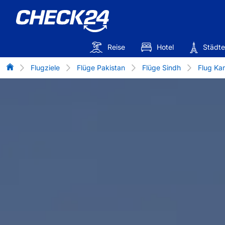
Reise
Hotel
Städte
Flug-Vergleich
Flugziele
Flüge Pakistan
Flüge Sindh
Flug Kar