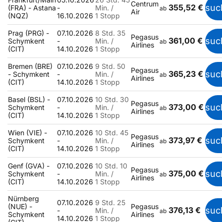
Centrum
355,52 €
suc
(FRA) - Astana
-
Min. /
ab
Air
(NQZ)
16.10.2026
1 Stopp
Prag (PRG) -
07.10.2026
8 Std. 35
Pegasus
361,00 €
suc
Schymkent
-
Min. /
ab
Airlines
(CIT)
14.10.2026
1 Stopp
Bremen (BRE)
07.10.2026
9 Std. 50
Pegasus
365,23 €
suc
- Schymkent
-
Min. /
ab
Airlines
(CIT)
14.10.2026
1 Stopp
Basel (BSL) -
07.10.2026
10 Std. 30
Pegasus
373,00 €
suc
Schymkent
-
Min. /
ab
Airlines
(CIT)
14.10.2026
1 Stopp
Wien (VIE) -
07.10.2026
10 Std. 45
Pegasus
373,97 €
suc
Schymkent
-
Min. /
ab
Airlines
(CIT)
14.10.2026
1 Stopp
Genf (GVA) -
07.10.2026
10 Std. 10
Pegasus
375,00 €
suc
Schymkent
-
Min. /
ab
Airlines
(CIT)
14.10.2026
1 Stopp
Nürnberg
07.10.2026
9 Std. 25
(NUE) -
Pegasus
376,13 €
suc
-
Min. /
ab
Schymkent
Airlines
14.10.2026
1 Stopp