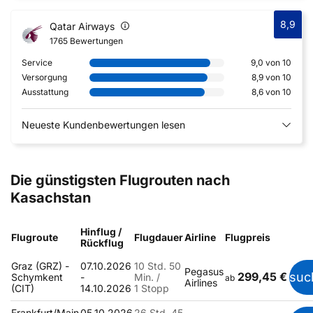
8,9
Qatar Airways
1765 Bewertungen
Service
9,0 von 10
Versorgung
8,9 von 10
Ausstattung
8,6 von 10
Neueste Kundenbewertungen lesen
Die günstigsten Flugrouten nach
Kasachstan
Hinflug /
Flugroute
Flugdauer
Airline
Flugpreis
Rückflug
Graz (GRZ) -
07.10.2026
10 Std. 50
Pegasus
299,45 €
suc
Schymkent
-
Min. /
ab
Airlines
(CIT)
14.10.2026
1 Stopp
Frankfurt/Main
05.10.2026
26 Std. 45