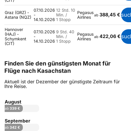
(CIT)
07.10.2026
12 Std. 10
Graz (GRZ) -
Pegasus
388,45 €
suc
-
Min. /
ab
Astana (NQZ)
Airlines
14.10.2026
1 Stopp
Hannover
07.10.2026
9 Std. 40
(HAJ) -
Pegasus
422,06 €
suc
-
Min. /
ab
Schymkent
Airlines
14.10.2026
1 Stopp
(CIT)
Finden Sie den günstigsten Monat für
Flüge nach Kasachstan
Aktuell ist der Dezember der günstigste Zeitraum für
Ihre Reise.
August
ab
339 €
September
ab
342 €