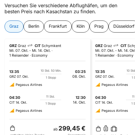
Versuchen Sie verschiedene Abflughäfen, um den
besten Preis nach Kasachstan zu finden.
Graz
Berlin
Frankfurt
Köln
Prag
Düsseldorf
GRZ
Graz
CIT
Schymkent
GRZ
Graz
CIT
Sch
Mi. 07. Okt.
-
Mi. 14. Okt.
Mi. 07. Okt.
-
Mi. 14. Okt
1 Reisender
Economy
1 Reisender
Economy
10 Std. 50 Min.
10 Std
13:35
03:25
13:35
08. Okt.
GRZ
07. Okt.
GRZ
07. Okt.
1 Stopp
1 
Pegasus Airlines
Pegasus Airlines
11 Std.
11
04:30
12:30
04:30
14. Okt.
CIT
14. Okt.
CIT
14. Okt.
1 Stopp
1 
Pegasus Airlines
Pegasus Airlines
299,45 €
ab