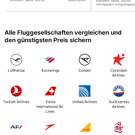
enthalten:
kleine Tasche
Gesamtpreis
enthalten:
kleine Tasche
Handgepäck
Aufgabegepä
Alle Fluggesellschaften vergleichen und
den günstigsten Preis sichern
 Lufthansa 
 Eurowings 
 Condor 
 Corendon 
Airlines 
 Turkish Airlines 
 Swiss 
 United Airlines 
 SunExpress 
International Air 
Airlines 
Lines 