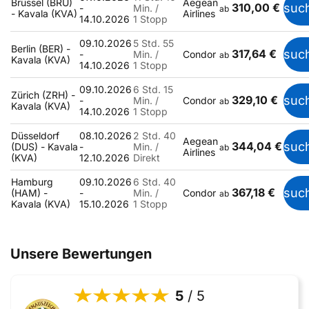
Brüssel (BRU)
Aegean
310,00 €
suc
-
Min. /
ab
- Kavala (KVA)
Airlines
14.10.2026
1 Stopp
09.10.2026
5 Std. 55
Berlin (BER) -
317,64 €
suc
-
Min. /
Condor
ab
Kavala (KVA)
14.10.2026
1 Stopp
09.10.2026
6 Std. 15
Zürich (ZRH) -
329,10 €
suc
-
Min. /
Condor
ab
Kavala (KVA)
14.10.2026
1 Stopp
Düsseldorf
08.10.2026
2 Std. 40
Aegean
344,04 €
suc
(DUS) - Kavala
-
Min. /
ab
Airlines
(KVA)
12.10.2026
Direkt
Hamburg
09.10.2026
6 Std. 40
367,18 €
suc
(HAM) -
-
Min. /
Condor
ab
Kavala (KVA)
15.10.2026
1 Stopp
Unsere Bewertungen
5
/ 5