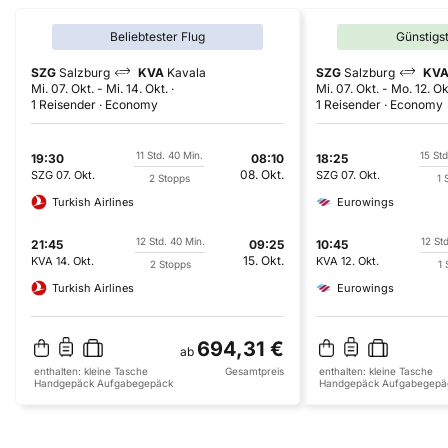
Beliebtester Flug
Günstigs
SZG
Salzburg
KVA
Kavala
SZG
Salzburg
KV
Mi. 07. Okt.
-
Mi. 14. Okt.
Mi. 07. Okt.
-
Mo. 12. Ok
1 Reisender
Economy
1 Reisender
Economy
11 Std. 40 Min.
15 Std
19:30
08:10
18:25
08. Okt.
SZG
07. Okt.
SZG
07. Okt.
2 Stopps
1 
Turkish Airlines
Eurowings
12 Std. 40 Min.
12 St
21:45
09:25
10:45
15. Okt.
KVA
14. Okt.
KVA
12. Okt.
2 Stopps
1 
Turkish Airlines
Eurowings
694,31 €
ab
enthalten:
kleine Tasche
Gesamtpreis
enthalten:
kleine Tasche
Handgepäck
Aufgabegepäck
Handgepäck
Aufgabegepä