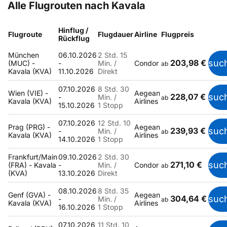
Alle Flugrouten nach Kavala
Hinflug /
Flugroute
Flugdauer
Airline
Flugpreis
Rückflug
München
06.10.2026
2 Std. 15
203,98 €
suc
(MUC) -
-
Min. /
Condor
ab
Kavala (KVA)
11.10.2026
Direkt
07.10.2026
8 Std. 30
Wien (VIE) -
Aegean
228,07 €
suc
-
Min. /
ab
Kavala (KVA)
Airlines
15.10.2026
1 Stopp
07.10.2026
12 Std. 10
Prag (PRG) -
Aegean
239,93 €
suc
-
Min. /
ab
Kavala (KVA)
Airlines
14.10.2026
1 Stopp
Frankfurt/Main
09.10.2026
2 Std. 30
271,10 €
suc
(FRA) - Kavala
-
Min. /
Condor
ab
(KVA)
13.10.2026
Direkt
08.10.2026
8 Std. 35
Genf (GVA) -
Aegean
304,64 €
suc
-
Min. /
ab
Kavala (KVA)
Airlines
16.10.2026
1 Stopp
07.10.2026
11 Std. 10