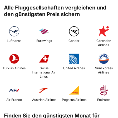
Alle Fluggesellschaften vergleichen und
den günstigsten Preis sichern
 Lufthansa 
 Eurowings 
 Condor 
 Corendon 
Airlines 
 Turkish Airlines 
 Swiss 
 United Airlines 
 SunExpress 
International Air 
Airlines 
Lines 
 Air France 
 Austrian Airlines 
 Pegasus Airlines 
 Emirates 
Finden Sie den günstigsten Monat für