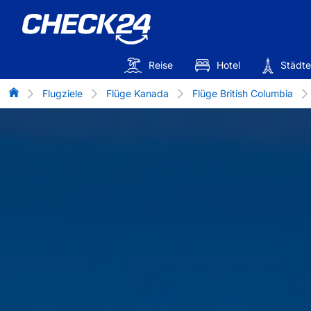
Reise
Hotel
Städte
Flug-Vergleich
Flugziele
Flüge Kanada
Flüge British Columbia