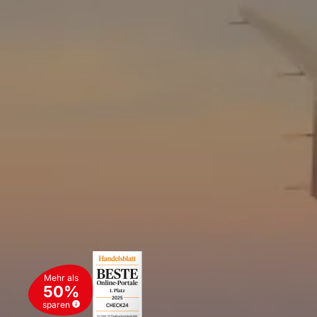
Mehr als
50%
sparen