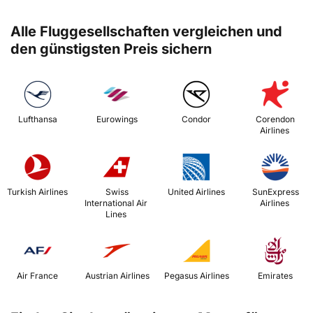
Alle Fluggesellschaften vergleichen und
den günstigsten Preis sichern
 Lufthansa 
 Eurowings 
 Condor 
 Corendon 
Airlines 
 Turkish Airlines 
 Swiss 
 United Airlines 
 SunExpress 
International Air 
Airlines 
Lines 
 Air France 
 Austrian Airlines 
 Pegasus Airlines 
 Emirates 