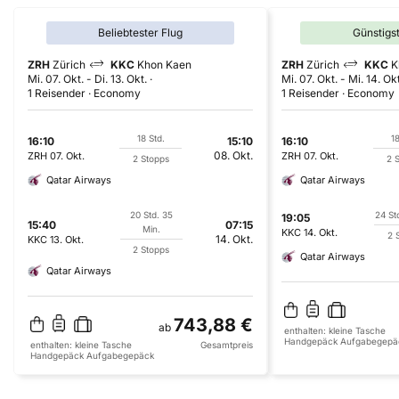
Beliebtester Flug
Günstigs
ZRH
Zürich
KKC
Khon Kaen
ZRH
Zürich
KKC
K
Mi. 07. Okt.
-
Di. 13. Okt.
Mi. 07. Okt.
-
Mi. 14. Okt
1 Reisender
Economy
1 Reisender
Economy
18 Std.
18
16:10
15:10
16:10
08. Okt.
ZRH
07. Okt.
ZRH
07. Okt.
2 Stopps
2 
Qatar Airways
Qatar Airways
20 Std. 35
24 St
19:05
15:40
07:15
Min.
KKC
14. Okt.
2 
14. Okt.
KKC
13. Okt.
2 Stopps
Qatar Airways
Qatar Airways
743,88 €
ab
enthalten:
kleine Tasche
Handgepäck
Aufgabegepä
enthalten:
kleine Tasche
Gesamtpreis
Handgepäck
Aufgabegepäck