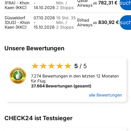
Qatar
782,31 €
suc
(FRA) - Khon
-
Min. /
ab
Airways
Kaen (KKC)
14.10.2026
2 Stopps
Düsseldorf
07.10.2026
19 Std. 35
Etihad
830,92 €
suc
(DUS) - Khon
-
Min. /
ab
Airways
Kaen (KKC)
15.10.2026
2 Stopps
Unsere Bewertungen
5
/ 5
7.274 Bewertungen in den letzten 12 Monaten
für Flug
37.664 Bewertungen (gesamt)
alle Bewertungen
CHECK24 ist Testsieger