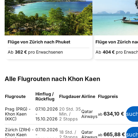
Flüge von Zürich nach Phuket
Flüge von Zürich na
Ab
362 €
pro Erwachsenen
Ab
404 €
pro Erwac
Alle Flugrouten nach Khon Kaen
Hinflug /
Flugroute
Flugdauer
Airline
Flugpreis
Rückflug
Prag (PRG) -
07.10.2026
20 Std. 35
Qatar
634,10 €
suc
Khon Kaen
-
Min. /
ab
Airways
(KKC)
15.10.2026
2 Stopps
Zürich (ZRH) -
07.10.2026
18 Std. /
Qatar
665,88 €
suc
Khon Kaen
-
ab
2 Stopps
Airways