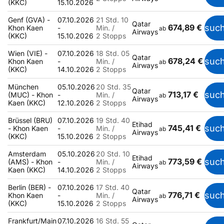
(KKC)
15.10.2026
Genf (GVA) -
07.10.2026
21 Std. 10
Qatar
674,89 €
suc
Khon Kaen
-
Min. /
ab
Airways
(KKC)
15.10.2026
2 Stopps
Wien (VIE) -
07.10.2026
18 Std. 05
Qatar
678,24 €
suc
Khon Kaen
-
Min. /
ab
Airways
(KKC)
14.10.2026
2 Stopps
München
05.10.2026
20 Std. 35
Qatar
713,17 €
suc
(MUC) - Khon
-
Min. /
ab
Airways
Kaen (KKC)
12.10.2026
2 Stopps
Brüssel (BRU)
07.10.2026
19 Std. 40
Etihad
745,41 €
suc
- Khon Kaen
-
Min. /
ab
Airways
(KKC)
15.10.2026
2 Stopps
Amsterdam
05.10.2026
20 Std. 10
Etihad
773,59 €
suc
(AMS) - Khon
-
Min. /
ab
Airways
Kaen (KKC)
14.10.2026
2 Stopps
Berlin (BER) -
07.10.2026
17 Std. 40
Qatar
776,71 €
suc
Khon Kaen
-
Min. /
ab
Airways
(KKC)
15.10.2026
2 Stopps
Frankfurt/Main
07.10.2026
16 Std. 55