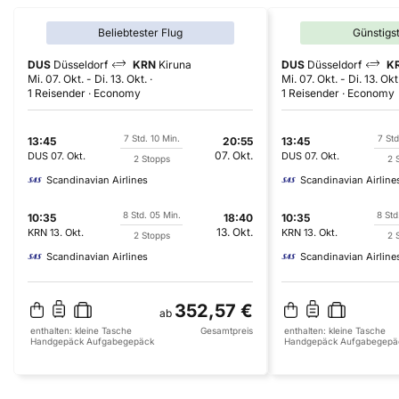
Beliebtester Flug
Günstigs
DUS
Düsseldorf
KRN
Kiruna
DUS
Düsseldorf
K
Mi. 07. Okt.
-
Di. 13. Okt.
Mi. 07. Okt.
-
Di. 13. Okt
1 Reisender
Economy
1 Reisender
Economy
7 Std. 10 Min.
7 Std
13:45
20:55
13:45
07. Okt.
DUS
07. Okt.
DUS
07. Okt.
2 Stopps
2 
Scandinavian Airlines
Scandinavian Airline
8 Std. 05 Min.
8 Std
10:35
18:40
10:35
13. Okt.
KRN
13. Okt.
KRN
13. Okt.
2 Stopps
2 
Scandinavian Airlines
Scandinavian Airline
352,57 €
ab
enthalten:
kleine Tasche
Gesamtpreis
enthalten:
kleine Tasche
Handgepäck
Aufgabegepäck
Handgepäck
Aufgabegepä