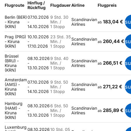
Hinflug /
Flugroute
Flugdauer
Airline
Flugpreis
Rückflug
Berlin (BER)
07.10.2026
9 Std. 30
Scandinavian
183,04 €
s
- Kiruna
-
Min. /
ab
Airlines
(KRN)
14.10.2026
1 Stopp
Prag (PRG)
10.10.2026
23 Std. 35
Scandinavian
260,44 €
s
- Kiruna
-
Min. /
ab
Airlines
(KRN)
17.10.2026
1 Stopp
Brüssel
08.10.2026
9 Std. 40
(BRU) -
Scandinavian
266,51 €
s
-
Min. /
ab
Kiruna
Airlines
13.10.2026
1 Stopp
(KRN)
Amsterdam
07.10.2026
9 Std. 50
(AMS) -
Scandinavian
271,22 €
s
-
Min. /
ab
Kiruna
Airlines
14.10.2026
1 Stopp
(KRN)
Hamburg
08.10.2026
6 Std. 50
(HAM) -
Scandinavian
285,89 €
s
-
Min. /
ab
Kiruna
Airlines
13.10.2026
1 Stopp
(KRN)
Luxemburg
08.10.2026
10 Std. 05