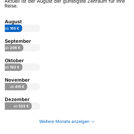
Aktuell ist der August der günstigste Zeitraum für Ihre
Reise.
August
ab
165 €
September
ab
206 €
Oktober
ab
193 €
November
ab
415 €
Dezember
ab
533 €
Weitere Monate anzeigen