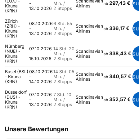
(LUX) -
Scandinavian
297,43 €
s
-
Min. /
ab
Kiruna
Airlines
13.10.2026
2 Stopps
(KRN)
Zürich
08.10.2026
6 Std. 55
(ZRH) -
Scandinavian
336,17 €
s
-
Min. /
ab
Kiruna
Airlines
13.10.2026
2 Stopps
(KRN)
Nürnberg
07.10.2026
14 Std. 20
(NUE) -
Scandinavian
338,43 €
s
-
Min. /
ab
Kiruna
Airlines
15.10.2026
2 Stopps
(KRN)
Basel (BSL)
08.10.2026
14 Std. 05
Scandinavian
340,57 €
s
- Kiruna
-
Min. /
ab
Airlines
(KRN)
14.10.2026
2 Stopps
Düsseldorf
07.10.2026
7 Std. 10
(DUS) -
Scandinavian
352,57 €
s
-
Min. /
ab
Kiruna
Airlines
13.10.2026
2 Stopps
(KRN)
Unsere Bewertungen