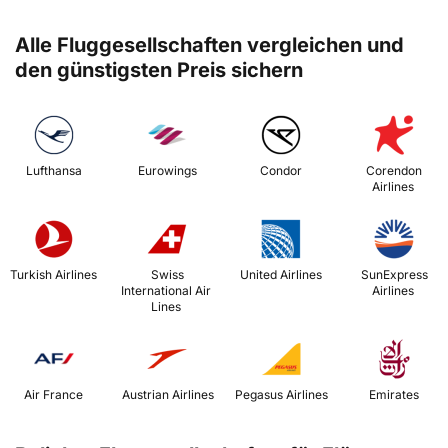
Alle Fluggesellschaften vergleichen und
den günstigsten Preis sichern
 Lufthansa 
 Eurowings 
 Condor 
 Corendon 
Airlines 
 Turkish Airlines 
 Swiss 
 United Airlines 
 SunExpress 
International Air 
Airlines 
Lines 
 Air France 
 Austrian Airlines 
 Pegasus Airlines 
 Emirates 