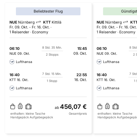
Beliebtester Flug
Günstigs
NUE
Nürnberg
KTT
Kittilä
NUE
Nürnberg
KT
Fr. 09. Okt.
-
Fr. 16. Okt.
Fr. 09. Okt.
-
Fr. 16. Okt.
1 Reisender
Economy
1 Reisender
Economy
8 Std. 35 Min.
8 Std
06:10
15:45
06:10
09. Okt.
NUE
09. Okt.
NUE
09. Okt.
2 Stopps
2 
Lufthansa
Lufthansa
7 Std. 15 Min.
7 Std
16:40
22:55
16:40
16. Okt.
KTT
16. Okt.
KTT
16. Okt.
1 Stopp
1 
Lufthansa
Lufthansa
456,07 €
ab
enthalten:
kleine Tasche
Gesamtpreis
enthalten:
kleine Tasche
Handgepäck
Aufgabegepäck
Handgepäck
Aufgabegepä