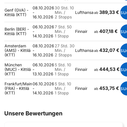
08.10.2026
30 Std. 10
Genf (GVA) -
389,33 €
su
-
Min. /
Lufthansa
ab
Kittilä (KTT)
16.10.2026
2 Stopps
06.10.2026
7 Std. 50
Berlin (BER) -
407,18 €
su
-
Min. /
Finnair
ab
Kittilä (KTT)
14.10.2026
1 Stopp
Amsterdam
08.10.2026
27 Std. 30
432,07 €
su
(AMS) - Kittilä
-
Min. /
Lufthansa
ab
(KTT)
16.10.2026
2 Stopps
München
06.10.2026
5 Std. 10
444,53 €
su
(MUC) - Kittilä
-
Min. /
Finnair
ab
(KTT)
13.10.2026
1 Stopp
Frankfurt/Main
06.10.2026
5 Std. 10
453,75 €
su
(FRA) - Kittilä
-
Min. /
Finnair
ab
(KTT)
14.10.2026
1 Stopp
Unsere Bewertungen