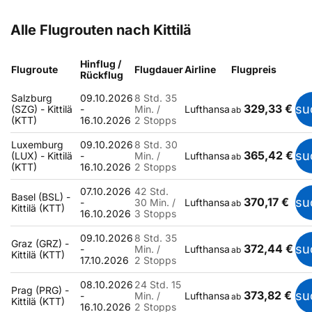
Alle Flugrouten nach Kittilä
Hinflug /
Flugroute
Flugdauer
Airline
Flugpreis
Rückflug
Salzburg
09.10.2026
8 Std. 35
329,33 €
su
(SZG) - Kittilä
-
Min. /
Lufthansa
ab
(KTT)
16.10.2026
2 Stopps
Luxemburg
09.10.2026
8 Std. 30
365,42 €
su
(LUX) - Kittilä
-
Min. /
Lufthansa
ab
(KTT)
16.10.2026
2 Stopps
07.10.2026
42 Std.
Basel (BSL) -
370,17 €
su
-
30 Min. /
Lufthansa
ab
Kittilä (KTT)
16.10.2026
3 Stopps
09.10.2026
8 Std. 35
Graz (GRZ) -
372,44 €
su
-
Min. /
Lufthansa
ab
Kittilä (KTT)
17.10.2026
2 Stopps
08.10.2026
24 Std. 15
Prag (PRG) -
373,82 €
su
-
Min. /
Lufthansa
ab
Kittilä (KTT)
16.10.2026
2 Stopps