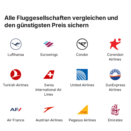
Alle Fluggesellschaften vergleichen und
den günstigsten Preis sichern
 Lufthansa 
 Eurowings 
 Condor 
 Corendon 
Airlines 
 Turkish Airlines 
 Swiss 
 United Airlines 
 SunExpress 
International Air 
Airlines 
Lines 
 Air France 
 Austrian Airlines 
 Pegasus Airlines 
 Emirates 