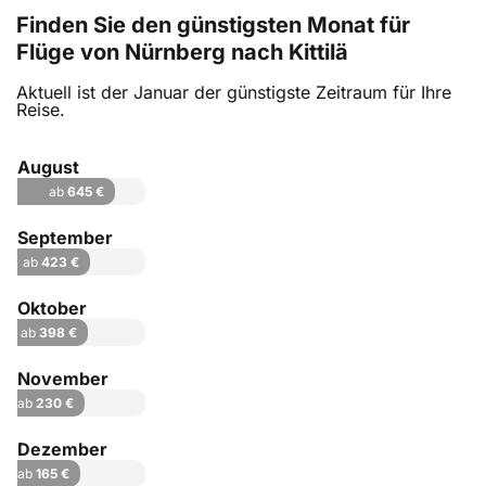
Finden Sie den günstigsten Monat für
Flüge von Nürnberg nach Kittilä
Aktuell ist der Januar der günstigste Zeitraum für Ihre
Reise.
August
ab
645 €
September
ab
423 €
Oktober
ab
398 €
November
ab
230 €
Dezember
ab
165 €