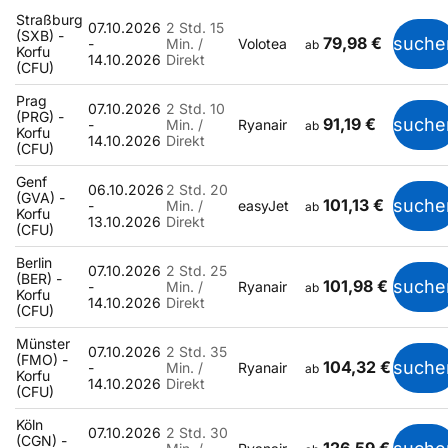
Straßburg
07.10.2026
2 Std. 15
(SXB) -
79,98 €
suche
-
Min. /
Volotea
ab
Korfu
14.10.2026
Direkt
(CFU)
Prag
07.10.2026
2 Std. 10
(PRG) -
91,19 €
suche
-
Min. /
Ryanair
ab
Korfu
14.10.2026
Direkt
(CFU)
Genf
06.10.2026
2 Std. 20
(GVA) -
101,13 €
suche
-
Min. /
easyJet
ab
Korfu
13.10.2026
Direkt
(CFU)
Berlin
07.10.2026
2 Std. 25
(BER) -
101,98 €
suche
-
Min. /
Ryanair
ab
Korfu
14.10.2026
Direkt
(CFU)
Münster
07.10.2026
2 Std. 35
(FMO) -
104,32 €
suche
-
Min. /
Ryanair
ab
Korfu
14.10.2026
Direkt
(CFU)
Köln
07.10.2026
2 Std. 30
(CGN) -