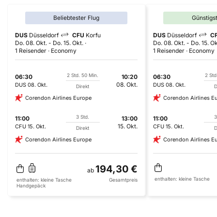
Beliebtester Flug
Günstigs
DUS
Düsseldorf
CFU
Korfu
DUS
Düsseldorf
C
Do. 08. Okt.
-
Do. 15. Okt.
Do. 08. Okt.
-
Do. 15. Ok
1 Reisender
Economy
1 Reisender
Economy
2 Std. 50 Min.
2 Std
06:30
10:20
06:30
08. Okt.
DUS
08. Okt.
DUS
08. Okt.
Direkt
D
Corendon Airlines Europe
Corendon Airlines E
3 Std.
3
11:00
13:00
11:00
15. Okt.
CFU
15. Okt.
CFU
15. Okt.
Direkt
D
Corendon Airlines Europe
Corendon Airlines E
194,30 €
ab
enthalten:
kleine Tasche
enthalten:
kleine Tasche
Gesamtpreis
Handgepäck