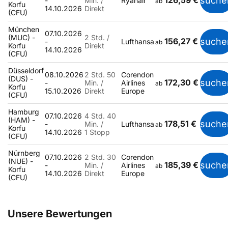
126,59 €
suche
-
Min. /
Ryanair
ab
Korfu
14.10.2026
Direkt
(CFU)
München
07.10.2026
(MUC) -
2 Std. /
156,27 €
suche
-
Lufthansa
ab
Korfu
Direkt
14.10.2026
(CFU)
Düsseldorf
08.10.2026
2 Std. 50
Corendon
(DUS) -
172,30 €
suche
-
Min. /
Airlines
ab
Korfu
15.10.2026
Direkt
Europe
(CFU)
Hamburg
07.10.2026
4 Std. 40
(HAM) -
178,51 €
suche
-
Min. /
Lufthansa
ab
Korfu
14.10.2026
1 Stopp
(CFU)
Nürnberg
07.10.2026
2 Std. 30
Corendon
(NUE) -
185,39 €
suche
-
Min. /
Airlines
ab
Korfu
14.10.2026
Direkt
Europe
(CFU)
Unsere Bewertungen