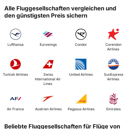
Alle Fluggesellschaften vergleichen und
den günstigsten Preis sichern
 Lufthansa 
 Eurowings 
 Condor 
 Corendon 
Airlines 
 Turkish Airlines 
 Swiss 
 United Airlines 
 SunExpress 
International Air 
Airlines 
Lines 
 Air France 
 Austrian Airlines 
 Pegasus Airlines 
 Emirates 
Beliebte Fluggesellschaften für Flüge von