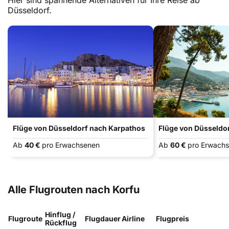
Hier sind spannende Alternativen für Ihre Reise ab
Düsseldorf.
Flüge von Düsseldorf nach Karpathos
Flüge von Düsseldo
Ab
40 €
pro Erwachsenen
Ab
60 €
pro Erwach
Alle Flugrouten nach Korfu
Hinflug /
Flugroute
Flugdauer
Airline
Flugpreis
Rückflug