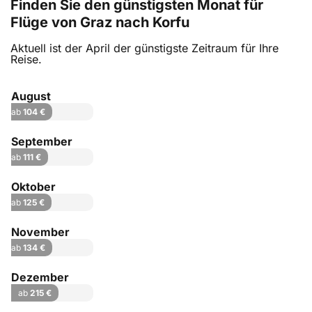
Finden Sie den günstigsten Monat für
Flüge von Graz nach Korfu
Aktuell ist der April der günstigste Zeitraum für Ihre
Reise.
August
ab
104 €
September
ab
111 €
Oktober
ab
125 €
November
ab
134 €
Dezember
ab
215 €