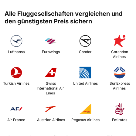
Alle Fluggesellschaften vergleichen und
den günstigsten Preis sichern
 Lufthansa 
 Eurowings 
 Condor 
 Corendon 
Airlines 
 Turkish Airlines 
 Swiss 
 United Airlines 
 SunExpress 
International Air 
Airlines 
Lines 
 Air France 
 Austrian Airlines 
 Pegasus Airlines 
 Emirates 