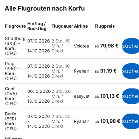
Alle Flugrouten nach Korfu
Hinflug /
Flugroute
Flugdauer
Airline
Flugpreis
Rückflug
Straßburg
07.10.2026
2 Std. 15
(SXB) -
79,98 €
suche
-
Min. /
Volotea
ab
Korfu
14.10.2026
Direkt
(CFU)
Prag
07.10.2026
2 Std. 10
(PRG) -
91,19 €
suche
-
Min. /
Ryanair
ab
Korfu
14.10.2026
Direkt
(CFU)
Genf
06.10.2026
2 Std. 20
(GVA) -
101,13 €
suche
-
Min. /
easyJet
ab
Korfu
13.10.2026
Direkt
(CFU)
Berlin
07.10.2026
2 Std. 25
(BER) -
101,98 €
suche
-
Min. /
Ryanair
ab
Korfu
14.10.2026
Direkt
(CFU)
Münster