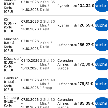
07.10.2026
2 Std. 35
(FMO) -
104,32 €
suche
-
Min. /
Ryanair
ab
Korfu
14.10.2026
Direkt
(CFU)
Köln
07.10.2026
2 Std. 30
(CGN) -
126,59 €
suche
-
Min. /
Ryanair
ab
Korfu
14.10.2026
Direkt
(CFU)
München
07.10.2026
(MUC) -
2 Std. /
156,27 €
suche
-
Lufthansa
ab
Korfu
Direkt
14.10.2026
(CFU)
Düsseldorf
08.10.2026
2 Std. 50
Corendon
(DUS) -
172,30 €
suche
-
Min. /
Airlines
ab
Korfu
15.10.2026
Direkt
Europe
(CFU)
Hamburg
07.10.2026
4 Std. 40
(HAM) -
178,51 €
suche
-
Min. /
Lufthansa
ab
Korfu
14.10.2026
1 Stopp
(CFU)
Nürnberg
07.10.2026
2 Std. 30
Corendon
(NUE) -
185,39 €
suche
-
Min. /
Airlines
ab
Korfu
14.10.2026
Direkt
Europe