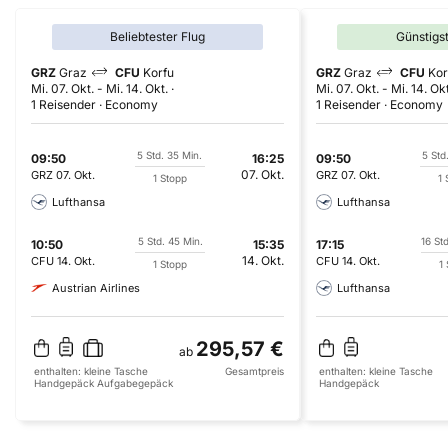
Beliebtester Flug
Günstigs
GRZ
Graz
CFU
Korfu
GRZ
Graz
CFU
Kor
Mi. 07. Okt.
-
Mi. 14. Okt.
Mi. 07. Okt.
-
Mi. 14. Okt
1 Reisender
Economy
1 Reisender
Economy
5 Std. 35 Min.
5 Std
09:50
16:25
09:50
07. Okt.
GRZ
07. Okt.
GRZ
07. Okt.
1 Stopp
1 
Lufthansa
Lufthansa
5 Std. 45 Min.
16 St
10:50
15:35
17:15
14. Okt.
CFU
14. Okt.
CFU
14. Okt.
1 Stopp
1
Austrian Airlines
Lufthansa
295,57 €
ab
enthalten:
kleine Tasche
Gesamtpreis
enthalten:
kleine Tasche
Handgepäck
Aufgabegepäck
Handgepäck