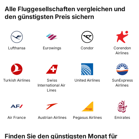
Alle Fluggesellschaften vergleichen und
den günstigsten Preis sichern
 Lufthansa 
 Eurowings 
 Condor 
 Corendon 
Airlines 
 Turkish Airlines 
 Swiss 
 United Airlines 
 SunExpress 
International Air 
Airlines 
Lines 
 Air France 
 Austrian Airlines 
 Pegasus Airlines 
 Emirates 
Finden Sie den günstigsten Monat für