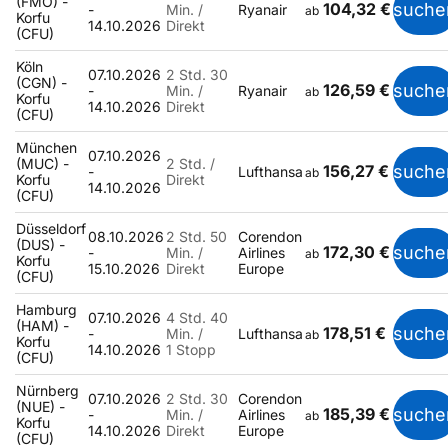
(FMO) -
104,32 €
suche
-
Min. /
Ryanair
ab
Korfu
14.10.2026
Direkt
(CFU)
Köln
07.10.2026
2 Std. 30
(CGN) -
126,59 €
suche
-
Min. /
Ryanair
ab
Korfu
14.10.2026
Direkt
(CFU)
München
07.10.2026
(MUC) -
2 Std. /
156,27 €
suche
-
Lufthansa
ab
Korfu
Direkt
14.10.2026
(CFU)
Düsseldorf
08.10.2026
2 Std. 50
Corendon
(DUS) -
172,30 €
suche
-
Min. /
Airlines
ab
Korfu
15.10.2026
Direkt
Europe
(CFU)
Hamburg
07.10.2026
4 Std. 40
(HAM) -
178,51 €
suche
-
Min. /
Lufthansa
ab
Korfu
14.10.2026
1 Stopp
(CFU)
Nürnberg
07.10.2026
2 Std. 30
Corendon
(NUE) -
185,39 €
suche
-
Min. /
Airlines
ab
Korfu
14.10.2026
Direkt
Europe
(CFU)