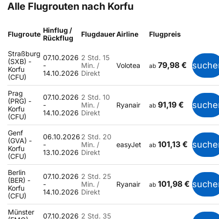
Alle Flugrouten nach Korfu
Hinflug /
Flugroute
Flugdauer
Airline
Flugpreis
Rückflug
Straßburg
07.10.2026
2 Std. 15
(SXB) -
79,98 €
suche
-
Min. /
Volotea
ab
Korfu
14.10.2026
Direkt
(CFU)
Prag
07.10.2026
2 Std. 10
(PRG) -
91,19 €
suche
-
Min. /
Ryanair
ab
Korfu
14.10.2026
Direkt
(CFU)
Genf
06.10.2026
2 Std. 20
(GVA) -
101,13 €
suche
-
Min. /
easyJet
ab
Korfu
13.10.2026
Direkt
(CFU)
Berlin
07.10.2026
2 Std. 25
(BER) -
101,98 €
suche
-
Min. /
Ryanair
ab
Korfu
14.10.2026
Direkt
(CFU)
Münster
07.10.2026
2 Std. 35