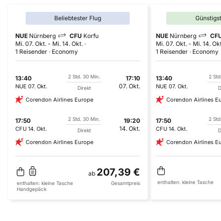
Beliebtester Flug
Günstigs
NUE
Nürnberg
CFU
Korfu
NUE
Nürnberg
CF
Mi. 07. Okt.
-
Mi. 14. Okt.
Mi. 07. Okt.
-
Mi. 14. Okt
1 Reisender
Economy
1 Reisender
Economy
2 Std. 30 Min.
2 Std
13:40
17:10
13:40
07. Okt.
NUE
07. Okt.
NUE
07. Okt.
Direkt
D
Corendon Airlines Europe
Corendon Airlines E
2 Std. 30 Min.
2 Std
17:50
19:20
17:50
14. Okt.
CFU
14. Okt.
CFU
14. Okt.
Direkt
D
Corendon Airlines Europe
Corendon Airlines E
207,39 €
ab
enthalten:
kleine Tasche
enthalten:
kleine Tasche
Gesamtpreis
Handgepäck