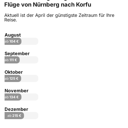
Flüge von Nürnberg nach Korfu
Aktuell ist der April der günstigste Zeitraum für Ihre
Reise.
August
ab
104 €
September
ab
111 €
Oktober
ab
125 €
November
ab
134 €
Dezember
ab
215 €