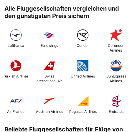
Alle Fluggesellschaften vergleichen und
den günstigsten Preis sichern
 Lufthansa 
 Eurowings 
 Condor 
 Corendon 
Airlines 
 Turkish Airlines 
 Swiss 
 United Airlines 
 SunExpress 
International Air 
Airlines 
Lines 
 Air France 
 Austrian Airlines 
 Pegasus Airlines 
 Emirates 
Beliebte Fluggesellschaften für Flüge von