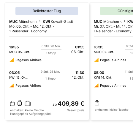
Beliebtester Flug
Günstigs
MUC
München
KWI
Kuwait-Stadt
MUC
München
KW
Mo. 05. Okt.
-
Mo. 12. Okt.
Mi. 07. Okt.
-
Mi. 14. Okt
1 Reisender
Economy
1 Reisender
Economy
8 Std. 20 Min.
8 Std
16:35
01:55
16:35
06. Okt.
MUC
05. Okt.
MUC
07. Okt.
1 Stopp
1
Pegasus Airlines
Pegasus Airlines
9 Std. 25 Min.
11 Std
03:05
11:30
05:00
12. Okt.
KWI
12. Okt.
KWI
14. Okt.
1 Stopp
1 
Pegasus Airlines
Pegasus Airlines
409,89 €
ab
enthalten:
kleine Tasche
enthalten:
kleine Tasche
Gesamtpreis
Handgepäck
Aufgabegepäck