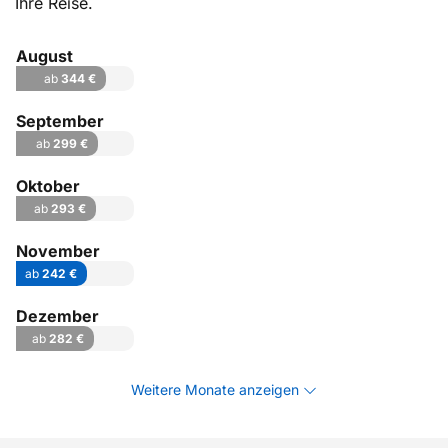
Ihre Reise.
August
ab
344 €
September
ab
299 €
Oktober
ab
293 €
November
ab
242 €
Dezember
ab
282 €
Weitere Monate anzeigen