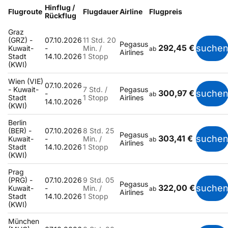
Hinflug /
Flugroute
Flugdauer
Airline
Flugpreis
Rückflug
Graz
(GRZ) -
07.10.2026
11 Std. 20
Pegasus
292,45 €
suche
Kuwait-
-
Min. /
ab
Airlines
Stadt
14.10.2026
1 Stopp
(KWI)
Wien (VIE)
07.10.2026
- Kuwait-
7 Std. /
Pegasus
300,97 €
suche
-
ab
Stadt
1 Stopp
Airlines
14.10.2026
(KWI)
Berlin
(BER) -
07.10.2026
8 Std. 25
Pegasus
303,41 €
suche
Kuwait-
-
Min. /
ab
Airlines
Stadt
14.10.2026
1 Stopp
(KWI)
Prag
(PRG) -
07.10.2026
9 Std. 05
Pegasus
322,00 €
suche
Kuwait-
-
Min. /
ab
Airlines
Stadt
14.10.2026
1 Stopp
(KWI)
München