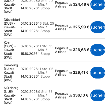
(MUC) -
07.10.2026
8 Std. 20
Pegasus
324,48 €
suche
Kuwait-
-
Min. /
ab
Airlines
Stadt
14.10.2026
1 Stopp
(KWI)
Düsseldorf
(DUS) -
07.10.2026
16 Std. 25
Pegasus
325,99 €
suche
Kuwait-
-
Min. /
ab
Airlines
Stadt
14.10.2026
1 Stopp
(KWI)
Köln
(CGN) -
07.10.2026
11 Std. 35
Pegasus
326,63 €
suche
Kuwait-
-
Min. /
ab
Airlines
Stadt
15.10.2026
1 Stopp
(KWI)
Hamburg
(HAM) -
07.10.2026
11 Std. 05
Pegasus
329,41 €
suche
Kuwait-
-
Min. /
ab
Airlines
Stadt
14.10.2026
1 Stopp
(KWI)
Nürnberg
(NUE) -
07.10.2026
9 Std. 55
Pegasus
336,13 €
suche
Kuwait-
-
Min. /
ab
Airlines
Stadt
14.10.2026
1 Stopp
(KWI)