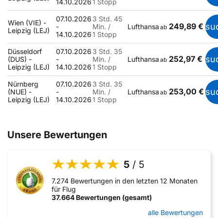
14.10.2026
1 Stopp
07.10.2026
3 Std. 45
Wien (VIE) -
249,89 €
su
-
Min. /
Lufthansa
ab
Leipzig (LEJ)
14.10.2026
1 Stopp
Düsseldorf
07.10.2026
3 Std. 35
252,97 €
su
(DUS) -
-
Min. /
Lufthansa
ab
Leipzig (LEJ)
14.10.2026
1 Stopp
Nürnberg
07.10.2026
3 Std. 35
253,00 €
su
(NUE) -
-
Min. /
Lufthansa
ab
Leipzig (LEJ)
14.10.2026
1 Stopp
Unsere Bewertungen
5
/ 5
7.274 Bewertungen in den letzten 12 Monaten
für Flug
37.664 Bewertungen (gesamt)
alle Bewertungen