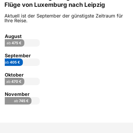
Flüge von Luxemburg nach Leipzig
Aktuell ist der September der günstigste Zeitraum für
Ihre Reise.
August
ab
475 €
September
ab
405 €
Oktober
ab
470 €
November
ab
745 €