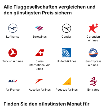
Alle Fluggesellschaften vergleichen und
den günstigsten Preis sichern
 Lufthansa 
 Eurowings 
 Condor 
 Corendon 
Airlines 
 Turkish Airlines 
 Swiss 
 United Airlines 
 SunExpress 
International Air 
Airlines 
Lines 
 Air France 
 Austrian Airlines 
 Pegasus Airlines 
 Emirates 
Finden Sie den günstigsten Monat für