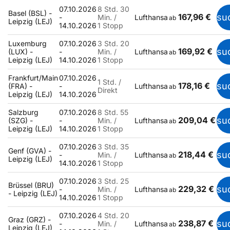
07.10.2026
8 Std. 30
Basel (BSL) -
167,96 €
su
-
Min. /
Lufthansa
ab
Leipzig (LEJ)
14.10.2026
1 Stopp
Luxemburg
07.10.2026
3 Std. 20
169,92 €
su
(LUX) -
-
Min. /
Lufthansa
ab
Leipzig (LEJ)
14.10.2026
1 Stopp
Frankfurt/Main
07.10.2026
1 Std. /
178,16 €
su
(FRA) -
-
Lufthansa
ab
Direkt
Leipzig (LEJ)
14.10.2026
Salzburg
07.10.2026
8 Std. 55
209,04 €
su
(SZG) -
-
Min. /
Lufthansa
ab
Leipzig (LEJ)
14.10.2026
1 Stopp
07.10.2026
3 Std. 35
Genf (GVA) -
218,44 €
su
-
Min. /
Lufthansa
ab
Leipzig (LEJ)
14.10.2026
1 Stopp
07.10.2026
3 Std. 25
Brüssel (BRU)
229,32 €
su
-
Min. /
Lufthansa
ab
- Leipzig (LEJ)
14.10.2026
1 Stopp
07.10.2026
4 Std. 20
Graz (GRZ) -
238,87 €
su
-
Min. /
Lufthansa
ab
Leipzig (LEJ)