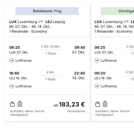
Beliebtester Flug
Günstigs
LUX
Luxemburg
LEJ
Leipzig
LUX
Luxemburg
L
Mi. 07. Okt.
-
Mi. 14. Okt.
Mi. 07. Okt.
-
Mi. 14. Okt
1 Reisender
Economy
1 Reisender
Economy
3 Std. 20 Min.
3 Std
06:25
09:45
06:25
07. Okt.
LUX
07. Okt.
LUX
07. Okt.
1 Stopp
1 
Lufthansa
Lufthansa
4 Std.
3 Std
18:40
22:40
06:20
14. Okt.
LEJ
14. Okt.
LEJ
14. Okt.
1 Stopp
1 
Lufthansa
Lufthansa
183,23 €
ab
enthalten:
kleine Tasche
Gesamtpreis
enthalten:
kleine Tasche
Handgepäck
Handgepäck