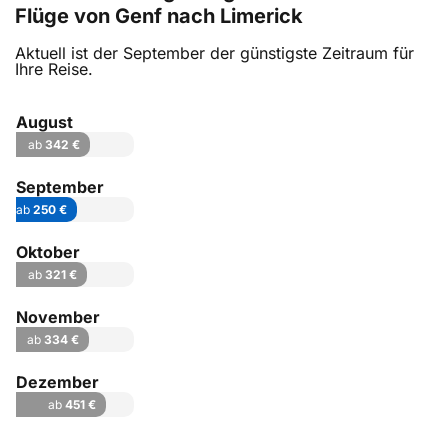
Flüge von Genf nach Limerick
Aktuell ist der September der günstigste Zeitraum für
Ihre Reise.
August
ab
342 €
September
ab
250 €
Oktober
ab
321 €
November
ab
334 €
Dezember
ab
451 €