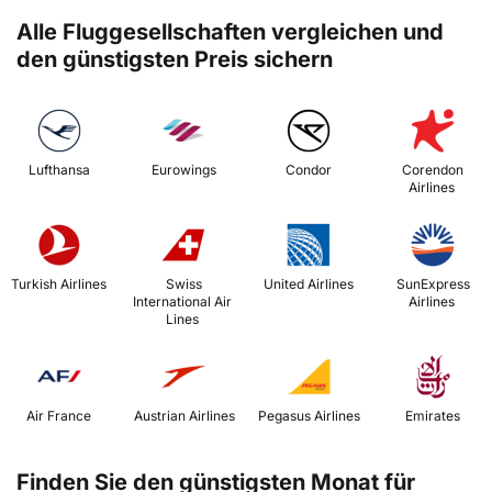
Alle Fluggesellschaften vergleichen und
den günstigsten Preis sichern
 Lufthansa 
 Eurowings 
 Condor 
 Corendon 
Airlines 
 Turkish Airlines 
 Swiss 
 United Airlines 
 SunExpress 
International Air 
Airlines 
Lines 
 Air France 
 Austrian Airlines 
 Pegasus Airlines 
 Emirates 
Finden Sie den günstigsten Monat für