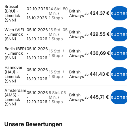
Brüssel
02.10.2026
14 Std. 50
(BRU) -
British
424,37 €
suche
-
Min. /
ab
Limerick
Airways
15.10.2026
1 Stopp
(SNN)
Wien (VIE)
05.10.2026
15 Std. 05
British
429,55 €
suche
- Limerick
-
Min. /
ab
Airways
(SNN)
13.10.2026
1 Stopp
Berlin (BER)
05.10.2026
15 Std. /
British
430,69 €
suche
- Limerick
-
ab
1 Stopp
Airways
(SNN)
13.10.2026
Hannover
05.10.2026
(HAJ) -
15 Std. /
British
441,43 €
suche
-
ab
Limerick
1 Stopp
Airways
13.10.2026
(SNN)
Amsterdam
05.10.2026
5 Std. 05
(AMS) -
British
445,71 €
suche
-
Min. /
ab
Limerick
Airways
12.10.2026
1 Stopp
(SNN)
Unsere Bewertungen