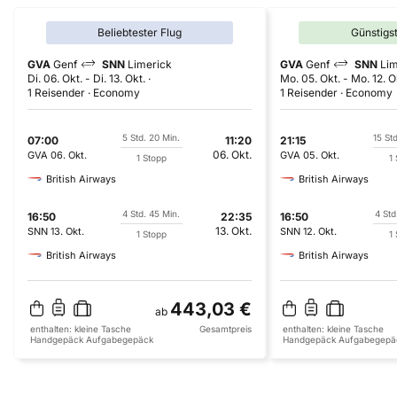
Beliebtester Flug
Günstigs
GVA
Genf
SNN
Limerick
GVA
Genf
SNN
Lim
Di. 06. Okt.
-
Di. 13. Okt.
Mo. 05. Okt.
-
Mo. 12. O
1 Reisender
Economy
1 Reisender
Economy
5 Std. 20 Min.
15 St
07:00
11:20
21:15
06. Okt.
GVA
06. Okt.
GVA
05. Okt.
1 Stopp
1
British Airways
British Airways
4 Std. 45 Min.
4 Std
16:50
22:35
16:50
13. Okt.
SNN
13. Okt.
SNN
12. Okt.
1 Stopp
1
British Airways
British Airways
443,03 €
ab
enthalten:
kleine Tasche
Gesamtpreis
enthalten:
kleine Tasche
Handgepäck
Aufgabegepäck
Handgepäck
Aufgabegepä