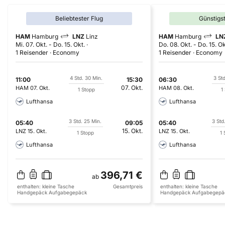
Beliebtester Flug
Günstigs
HAM
Hamburg
LNZ
Linz
HAM
Hamburg
LN
Mi. 07. Okt.
-
Do. 15. Okt.
Do. 08. Okt.
-
Do. 15. Ok
1 Reisender
Economy
1 Reisender
Economy
4 Std. 30 Min.
3 Std
11:00
15:30
06:30
07. Okt.
HAM
07. Okt.
HAM
08. Okt.
1 Stopp
1
Lufthansa
Lufthansa
3 Std. 25 Min.
3 Std
05:40
09:05
05:40
15. Okt.
LNZ
15. Okt.
LNZ
15. Okt.
1 Stopp
1 
Lufthansa
Lufthansa
396,71 €
ab
enthalten:
kleine Tasche
Gesamtpreis
enthalten:
kleine Tasche
Handgepäck
Aufgabegepäck
Handgepäck
Aufgabegepä