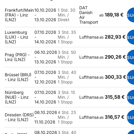
DAT
Frankfurt/Main
10.10.2026
1 Std. 30
Danish
189,18 €
su
(FRA) - Linz
-
Min. /
ab
Air
(LNZ)
13.10.2026
Direkt
Transport
Luxemburg
07.10.2026
3 Std. 35
282,93 €
su
(LUX) - Linz
-
Min. /
Lufthansa
ab
(LNZ)
14.10.2026
1 Stopp
06.10.2026
3 Std. 50
Prag (PRG) -
290,26 €
su
-
Min. /
Lufthansa
ab
Linz (LNZ)
13.10.2026
1 Stopp
07.10.2026
3 Std. 40
Brüssel (BRU)
300,33 €
su
-
Min. /
Lufthansa
ab
- Linz (LNZ)
12.10.2026
1 Stopp
Nürnberg
07.10.2026
3 Std. 15
315,58 €
su
(NUE) - Linz
-
Min. /
Lufthansa
ab
(LNZ)
14.10.2026
1 Stopp
06.10.2026
4 Std. 25
Dresden (DRS)
316,57 €
su
-
Min. /
Lufthansa
ab
- Linz (LNZ)
11.10.2026
1 Stopp
08.10.2026
3 Std. 40