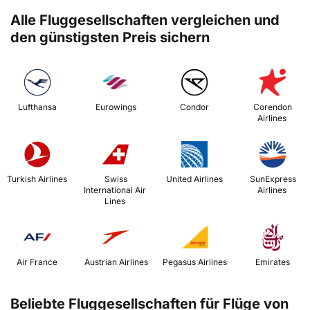
Alle Fluggesellschaften vergleichen und
den günstigsten Preis sichern
 Lufthansa 
 Eurowings 
 Condor 
 Corendon 
Airlines 
 Turkish Airlines 
 Swiss 
 United Airlines 
 SunExpress 
International Air 
Airlines 
Lines 
 Air France 
 Austrian Airlines 
 Pegasus Airlines 
 Emirates 
Beliebte Fluggesellschaften für Flüge von