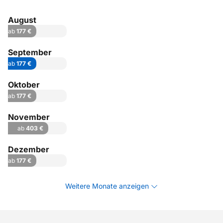
August
ab
177 €
September
ab
177 €
Oktober
ab
177 €
November
ab
403 €
Dezember
ab
177 €
Weitere Monate anzeigen