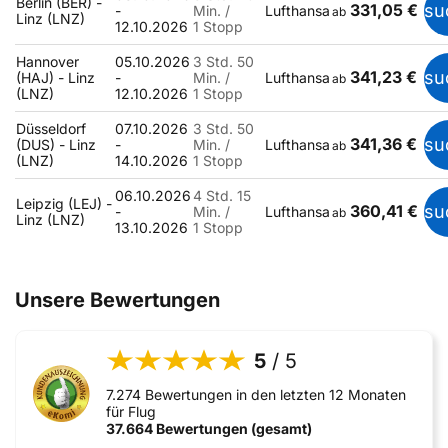
Berlin (BER) -
331,05 €
su
-
Min. /
Lufthansa
ab
Linz (LNZ)
12.10.2026
1 Stopp
Hannover
05.10.2026
3 Std. 50
341,23 €
su
(HAJ) - Linz
-
Min. /
Lufthansa
ab
(LNZ)
12.10.2026
1 Stopp
Düsseldorf
07.10.2026
3 Std. 50
341,36 €
su
(DUS) - Linz
-
Min. /
Lufthansa
ab
(LNZ)
14.10.2026
1 Stopp
06.10.2026
4 Std. 15
Leipzig (LEJ) -
360,41 €
su
-
Min. /
Lufthansa
ab
Linz (LNZ)
13.10.2026
1 Stopp
Unsere Bewertungen
5
/ 5
7.274 Bewertungen in den letzten 12 Monaten
für Flug
37.664 Bewertungen (gesamt)