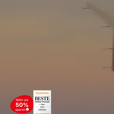
Mehr als
50%
sparen