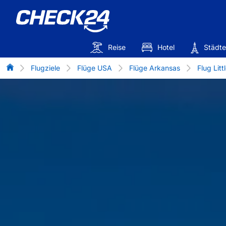
Reise
Hotel
Städte
Flug-Vergleich
Flugziele
Flüge USA
Flüge Arkansas
Flug Litt