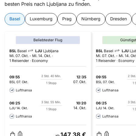
besten Preis nach Ljubljana zu finden.
Basel
Luxemburg
Prag
Nürnberg
Dresden
Beliebtester Flug
Günstigs
BSL
Basel
LJU
Ljubljana
BSL
Basel
LJU
Lju
Mi. 07. Okt.
-
Mi. 14. Okt.
Mi. 07. Okt.
-
Mi. 14. Okt
1 Reisender
Economy
1 Reisender
Economy
2 Std. 40 Min.
2 Std
09:55
12:35
09:55
07. Okt.
BSL
07. Okt.
BSL
07. Okt.
1 Stopp
1 
Lufthansa
Lufthansa
3 Std. 55 Min.
3 Std
06:25
10:20
06:25
14. Okt.
LJU
14. Okt.
LJU
14. Okt.
1 Stopp
1 
Lufthansa
Lufthansa
147,38 €
ab