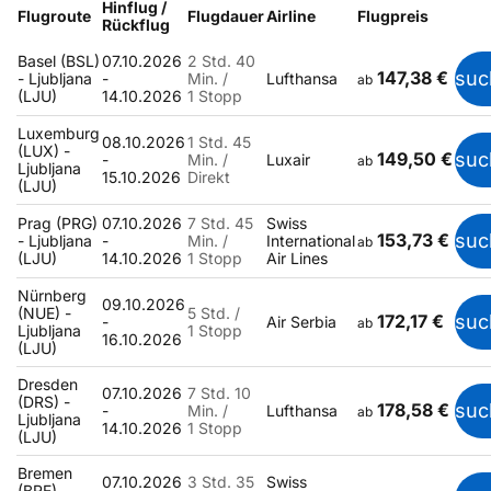
Hinflug /
Flugroute
Flugdauer
Airline
Flugpreis
Rückflug
Basel (BSL)
07.10.2026
2 Std. 40
147,38 €
suc
- Ljubljana
-
Min. /
Lufthansa
ab
(LJU)
14.10.2026
1 Stopp
Luxemburg
08.10.2026
1 Std. 45
(LUX) -
149,50 €
suc
-
Min. /
Luxair
ab
Ljubljana
15.10.2026
Direkt
(LJU)
Prag (PRG)
07.10.2026
7 Std. 45
Swiss
153,73 €
suc
- Ljubljana
-
Min. /
International
ab
(LJU)
14.10.2026
1 Stopp
Air Lines
Nürnberg
09.10.2026
(NUE) -
5 Std. /
172,17 €
suc
-
Air Serbia
ab
Ljubljana
1 Stopp
16.10.2026
(LJU)
Dresden
07.10.2026
7 Std. 10
(DRS) -
178,58 €
suc
-
Min. /
Lufthansa
ab
Ljubljana
14.10.2026
1 Stopp
(LJU)
Bremen
07.10.2026
3 Std. 35
Swiss
(BRE) -