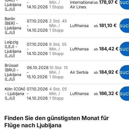
178,97 €
suc
-
Min. /
International
ab
Ljubljana
14.10.2026
1 Stopp
Air Lines
(LJU)
Berlin
07.10.2026
2 Std. 45
(BER) -
181,10 €
suc
-
Min. /
Lufthansa
ab
Ljubljana
14.10.2026
1 Stopp
(LJU)
Leipzig
07.10.2026
6 Std. 55
(LEJ) -
184,42 €
suc
-
Min. /
Lufthansa
ab
Ljubljana
14.10.2026
1 Stopp
(LJU)
Brüssel
06.10.2026
10 Std. 15
(BRU) -
184,92 €
suc
-
Min. /
Air Serbia
ab
Ljubljana
15.10.2026
1 Stopp
(LJU)
Köln (CGN)
07.10.2026
4 Std. 05
186,32 €
suc
- Ljubljana
-
Min. /
Lufthansa
ab
(LJU)
14.10.2026
1 Stopp
Finden Sie den günstigsten Monat für
Flüge nach Ljubljana