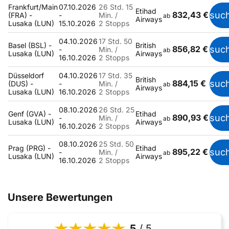
Frankfurt/Main
07.10.2026
26 Std. 15
Etihad
832,43 €
suc
(FRA) -
-
Min. /
ab
Airways
Lusaka (LUN)
15.10.2026
2 Stopps
04.10.2026
17 Std. 50
Basel (BSL) -
British
856,82 €
suc
-
Min. /
ab
Lusaka (LUN)
Airways
16.10.2026
2 Stopps
Düsseldorf
04.10.2026
17 Std. 35
British
884,15 €
suc
(DUS) -
-
Min. /
ab
Airways
Lusaka (LUN)
16.10.2026
2 Stopps
08.10.2026
26 Std. 25
Genf (GVA) -
Etihad
890,93 €
suc
-
Min. /
ab
Lusaka (LUN)
Airways
16.10.2026
2 Stopps
08.10.2026
25 Std. 50
Prag (PRG) -
Etihad
895,22 €
suc
-
Min. /
ab
Lusaka (LUN)
Airways
16.10.2026
2 Stopps
Unsere Bewertungen
5
/ 5