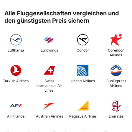
Alle Fluggesellschaften vergleichen und
den günstigsten Preis sichern
 Lufthansa 
 Eurowings 
 Condor 
 Corendon 
Airlines 
 Turkish Airlines 
 Swiss 
 United Airlines 
 SunExpress 
International Air 
Airlines 
Lines 
 Air France 
 Austrian Airlines 
 Pegasus Airlines 
 Emirates 