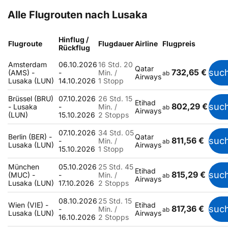
Alle Flugrouten nach Lusaka
Hinflug /
Flugroute
Flugdauer
Airline
Flugpreis
Rückflug
Amsterdam
06.10.2026
16 Std. 20
Qatar
732,65 €
suc
(AMS) -
-
Min. /
ab
Airways
Lusaka (LUN)
14.10.2026
1 Stopp
Brüssel (BRU)
07.10.2026
26 Std. 15
Etihad
802,29 €
suc
- Lusaka
-
Min. /
ab
Airways
(LUN)
15.10.2026
2 Stopps
07.10.2026
34 Std. 05
Berlin (BER) -
Qatar
811,56 €
suc
-
Min. /
ab
Lusaka (LUN)
Airways
15.10.2026
1 Stopp
München
05.10.2026
25 Std. 45
Etihad
815,29 €
suc
(MUC) -
-
Min. /
ab
Airways
Lusaka (LUN)
17.10.2026
2 Stopps
08.10.2026
25 Std. 15
Wien (VIE) -
Etihad
817,36 €
suc
-
Min. /
ab
Lusaka (LUN)
Airways
16.10.2026
2 Stopps