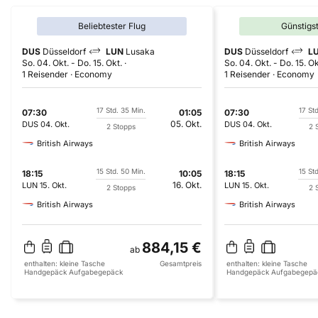
Beliebtester Flug
Günstigs
DUS
Düsseldorf
LUN
Lusaka
DUS
Düsseldorf
L
So. 04. Okt.
-
Do. 15. Okt.
So. 04. Okt.
-
Do. 15. Ok
1 Reisender
Economy
1 Reisender
Economy
17 Std. 35 Min.
17 St
07:30
01:05
07:30
05. Okt.
DUS
04. Okt.
DUS
04. Okt.
2 Stopps
2 
British Airways
British Airways
15 Std. 50 Min.
15 St
18:15
10:05
18:15
16. Okt.
LUN
15. Okt.
LUN
15. Okt.
2 Stopps
2 
British Airways
British Airways
884,15 €
ab
enthalten:
kleine Tasche
Gesamtpreis
enthalten:
kleine Tasche
Handgepäck
Aufgabegepäck
Handgepäck
Aufgabegepä