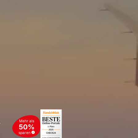
s
Mehr als
50%
sparen