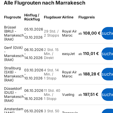
Alle Flugrouten nach Marrakesch
Hinflug /
Flugroute
Flugdauer
Airline
Flugpreis
Rückflug
Brüssel
05.10.2026
(BRU) -
29 Std. /
Royal Air
108,00 €
such
-
ab
Marrakesch
2 Stopps
Maroc
13.10.2026
(RAK)
Genf (GVA)
06.10.2026
2 Std. 15
-
110,01 €
such
-
Min. /
easyJet
ab
Marrakesch
14.10.2026
Direkt
(RAK)
Straßburg
03.10.2026
4 Std. 14
(SXB) -
Royal Air
188,28 €
such
-
Min. /
ab
Marrakesch
Maroc
10.10.2026
1 Stopp
(RAK)
Düsseldorf
06.10.2026
11 Std. 40
(DUS) -
197,51 €
such
-
Min. /
Vueling
ab
Marrakesch
16.10.2026
1 Stopp
(RAK)
Amsterdam
05.10.2026
3 Std. 50
(AMS) -
Transavia