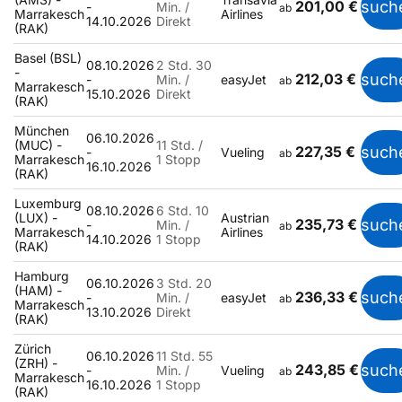
201,00 €
such
-
Min. /
ab
Marrakesch
Airlines
14.10.2026
Direkt
(RAK)
Basel (BSL)
08.10.2026
2 Std. 30
-
212,03 €
such
-
Min. /
easyJet
ab
Marrakesch
15.10.2026
Direkt
(RAK)
München
06.10.2026
(MUC) -
11 Std. /
227,35 €
such
-
Vueling
ab
Marrakesch
1 Stopp
16.10.2026
(RAK)
Luxemburg
08.10.2026
6 Std. 10
(LUX) -
Austrian
235,73 €
such
-
Min. /
ab
Marrakesch
Airlines
14.10.2026
1 Stopp
(RAK)
Hamburg
06.10.2026
3 Std. 20
(HAM) -
236,33 €
such
-
Min. /
easyJet
ab
Marrakesch
13.10.2026
Direkt
(RAK)
Zürich
06.10.2026
11 Std. 55
(ZRH) -
243,85 €
such
-
Min. /
Vueling
ab
Marrakesch
16.10.2026
1 Stopp
(RAK)