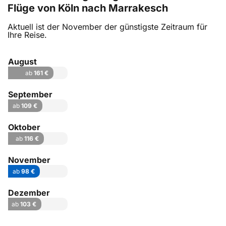
Flüge von Köln nach Marrakesch
Aktuell ist der November der günstigste Zeitraum für
Ihre Reise.
August
ab
161 €
September
ab
109 €
Oktober
ab
116 €
November
ab
98 €
Dezember
ab
103 €