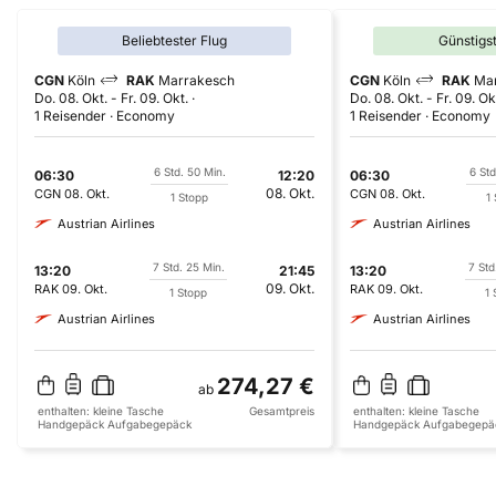
Beliebtester Flug
Günstigs
CGN
Köln
RAK
Marrakesch
CGN
Köln
RAK
Ma
Do. 08. Okt.
-
Fr. 09. Okt.
Do. 08. Okt.
-
Fr. 09. Ok
1 Reisender
Economy
1 Reisender
Economy
6 Std. 50 Min.
6 Std
06:30
12:20
06:30
08. Okt.
CGN
08. Okt.
CGN
08. Okt.
1 Stopp
1
Austrian Airlines
Austrian Airlines
7 Std. 25 Min.
7 Std
13:20
21:45
13:20
09. Okt.
RAK
09. Okt.
RAK
09. Okt.
1 Stopp
1 
Austrian Airlines
Austrian Airlines
274,27 €
ab
enthalten:
kleine Tasche
Gesamtpreis
enthalten:
kleine Tasche
Handgepäck
Aufgabegepäck
Handgepäck
Aufgabegepä