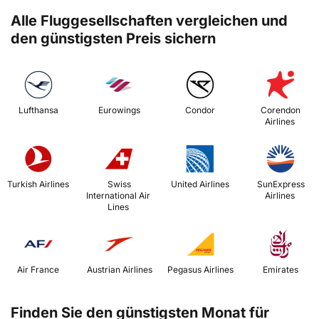
Alle Fluggesellschaften vergleichen und
den günstigsten Preis sichern
 Lufthansa 
 Eurowings 
 Condor 
 Corendon 
Airlines 
 Turkish Airlines 
 Swiss 
 United Airlines 
 SunExpress 
International Air 
Airlines 
Lines 
 Air France 
 Austrian Airlines 
 Pegasus Airlines 
 Emirates 
Finden Sie den günstigsten Monat für