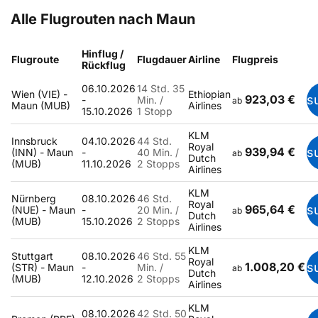
Alle Flugrouten nach Maun
Hinflug /
Flugroute
Flugdauer
Airline
Flugpreis
Rückflug
06.10.2026
14 Std. 35
Wien (VIE) -
Ethiopian
923,03 €
s
-
Min. /
ab
Maun (MUB)
Airlines
15.10.2026
1 Stopp
KLM
Innsbruck
04.10.2026
44 Std.
Royal
939,94 €
s
(INN) - Maun
-
40 Min. /
ab
Dutch
(MUB)
11.10.2026
2 Stopps
Airlines
KLM
Nürnberg
08.10.2026
46 Std.
Royal
965,64 €
s
(NUE) - Maun
-
20 Min. /
ab
Dutch
(MUB)
15.10.2026
2 Stopps
Airlines
KLM
Stuttgart
08.10.2026
46 Std. 55
Royal
1.008,20 €
s
(STR) - Maun
-
Min. /
ab
Dutch
(MUB)
12.10.2026
2 Stopps
Airlines
KLM
08.10.2026
42 Std. 50