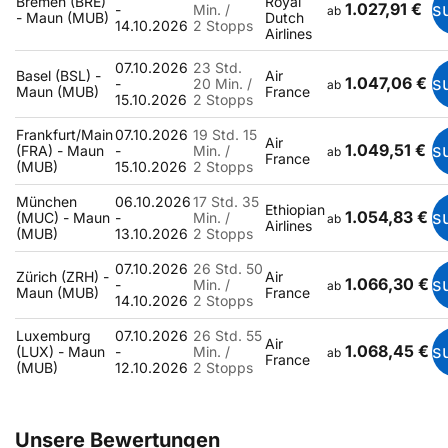
Bremen (BRE)
Royal
1.027,91 €
s
-
Min. /
ab
- Maun (MUB)
Dutch
14.10.2026
2 Stopps
Airlines
07.10.2026
23 Std.
Basel (BSL) -
Air
1.047,06 €
s
-
20 Min. /
ab
Maun (MUB)
France
15.10.2026
2 Stopps
Frankfurt/Main
07.10.2026
19 Std. 15
Air
1.049,51 €
s
(FRA) - Maun
-
Min. /
ab
France
(MUB)
15.10.2026
2 Stopps
München
06.10.2026
17 Std. 35
Ethiopian
1.054,83 €
s
(MUC) - Maun
-
Min. /
ab
Airlines
(MUB)
13.10.2026
2 Stopps
07.10.2026
26 Std. 50
Zürich (ZRH) -
Air
1.066,30 €
s
-
Min. /
ab
Maun (MUB)
France
14.10.2026
2 Stopps
Luxemburg
07.10.2026
26 Std. 55
Air
1.068,45 €
s
(LUX) - Maun
-
Min. /
ab
France
(MUB)
12.10.2026
2 Stopps
Unsere Bewertungen