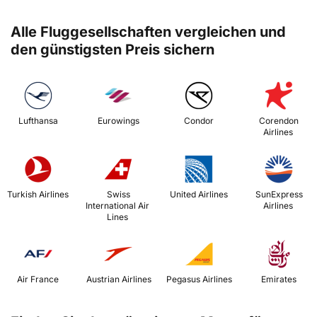
Alle Fluggesellschaften vergleichen und
den günstigsten Preis sichern
 Lufthansa 
 Eurowings 
 Condor 
 Corendon 
Airlines 
 Turkish Airlines 
 Swiss 
 United Airlines 
 SunExpress 
International Air 
Airlines 
Lines 
 Air France 
 Austrian Airlines 
 Pegasus Airlines 
 Emirates 