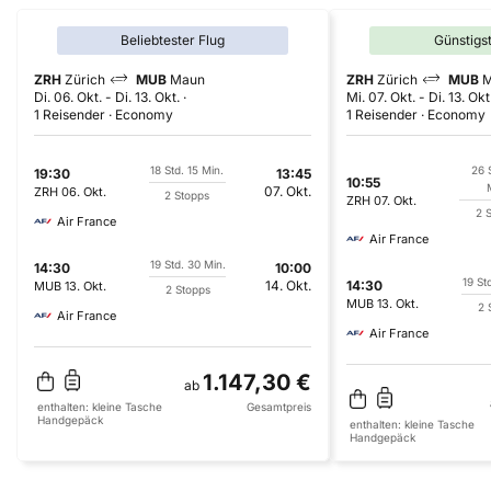
Beliebtester Flug
Günstigs
ZRH
Zürich
MUB
Maun
ZRH
Zürich
MUB
M
Di. 06. Okt.
-
Di. 13. Okt.
Mi. 07. Okt.
-
Di. 13. Okt
1 Reisender
Economy
1 Reisender
Economy
18 Std. 15 Min.
26 
19:30
13:45
10:55
07. Okt.
ZRH
06. Okt.
2 Stopps
ZRH
07. Okt.
2 
Air France
Air France
19 Std. 30 Min.
14:30
10:00
19 St
14. Okt.
14:30
MUB
13. Okt.
2 Stopps
MUB
13. Okt.
2 
Air France
Air France
1.147,30 €
ab
enthalten:
kleine Tasche
Gesamtpreis
Handgepäck
enthalten:
kleine Tasche
Handgepäck