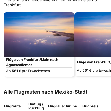
Hier sind spannende Alternativen für Ihre Reise ab
Frankfurt.
Flüge von Frankfurt/Main nach
Flüge von Frankfur
Aguascalientes
Ab
561 €
pro Erwac
Ab
561 €
pro Erwachsenen
Alle Flugrouten nach Mexiko-Stadt
Hinflug /
Flugroute
Flugdauer
Airline
Flugpreis
Rückflug