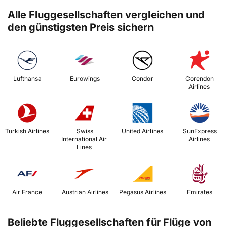
Alle Fluggesellschaften vergleichen und
den günstigsten Preis sichern
 Lufthansa 
 Eurowings 
 Condor 
 Corendon 
Airlines 
 Turkish Airlines 
 Swiss 
 United Airlines 
 SunExpress 
International Air 
Airlines 
Lines 
 Air France 
 Austrian Airlines 
 Pegasus Airlines 
 Emirates 
Beliebte Fluggesellschaften für Flüge von