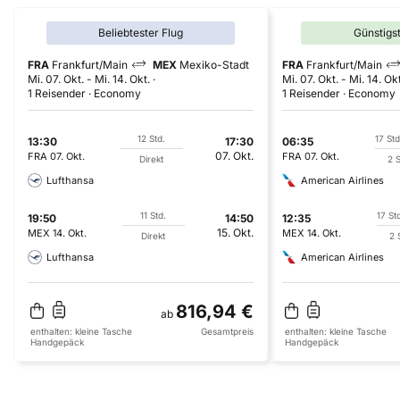
Beliebtester Flug
Günstigs
FRA
Frankfurt/Main
MEX
Mexiko-Stadt
FRA
Frankfurt/Main
Mi. 07. Okt.
-
Mi. 14. Okt.
Mi. 07. Okt.
-
Mi. 14. Okt
1 Reisender
Economy
1 Reisender
Economy
12 Std.
17 Std
13:30
17:30
06:35
07. Okt.
FRA
07. Okt.
FRA
07. Okt.
Direkt
2 
Lufthansa
American Airlines
11 Std.
17 St
19:50
14:50
12:35
15. Okt.
MEX
14. Okt.
MEX
14. Okt.
Direkt
2 
Lufthansa
American Airlines
816,94 €
ab
enthalten:
kleine Tasche
Gesamtpreis
enthalten:
kleine Tasche
Handgepäck
Handgepäck