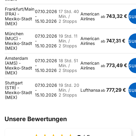
Frankfurt/Main
07.10.2026
17 Std. 40
(FRA) -
American
743,32 €
su
-
Min. /
ab
Mexiko-Stadt
Airlines
15.10.2026
2 Stopps
(MEX)
München
07.10.2026
19 Std. 11
(MUC) -
American
747,31 €
su
-
Min. /
ab
Mexiko-Stadt
Airlines
15.10.2026
2 Stopps
(MEX)
Amsterdam
07.10.2026
18 Std. 51
(AMS) -
American
773,49 €
su
-
Min. /
ab
Mexiko-Stadt
Airlines
15.10.2026
2 Stopps
(MEX)
Stuttgart
07.10.2026
19 Std. 20
(STR) -
777,29 €
su
-
Min. /
Lufthansa
ab
Mexiko-Stadt
15.10.2026
2 Stopps
(MEX)
Unsere Bewertungen