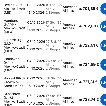
Berlin (BER) -
08.10.2026
19 Std. 26
American
701,85 €
su
Mexiko-Stadt
-
Min. /
ab
Airlines
(MEX)
15.10.2026
2 Stopps
Hamburg
05.10.2026
17 Std. 35
(HAM) -
American
702,09 €
su
-
Min. /
ab
Mexiko-Stadt
Airlines
14.10.2026
2 Stopps
(MEX)
Luxemburg
08.10.2026
27 Std. 10
(LUX) -
American
722,91 €
su
-
Min. /
ab
Mexiko-Stadt
Airlines
18.10.2026
2 Stopps
(MEX)
Hannover
04.10.2026
26 Std. 35
(HAJ) -
American
724,89 €
su
-
Min. /
ab
Mexiko-Stadt
Airlines
14.10.2026
2 Stopps
(MEX)
Brüssel (BRU)
07.10.2026
28 Std. 55
American
727,31 €
su
- Mexiko-
-
Min. /
ab
Airlines
Stadt (MEX)
15.10.2026
2 Stopps
Düsseldorf
06.10.2026
17 Std. 57
(DUS) -
American
738,74 €
su
-
Min. /
ab
Mexiko-Stadt
Airlines
15.10.2026
2 Stopps
(MEX)