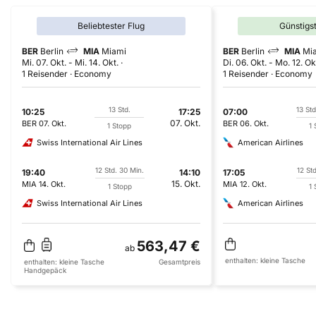
Beliebtester Flug
Günstigs
BER
Berlin
MIA
Miami
BER
Berlin
MIA
Mi
Mi. 07. Okt.
-
Mi. 14. Okt.
Di. 06. Okt.
-
Mo. 12. Ok
1 Reisender
Economy
1 Reisender
Economy
13 Std.
13 Std
10:25
17:25
07:00
07. Okt.
BER
07. Okt.
BER
06. Okt.
1 Stopp
1 
Swiss International Air Lines
American Airlines
12 Std. 30 Min.
12 Std
19:40
14:10
17:05
15. Okt.
MIA
14. Okt.
MIA
12. Okt.
1 Stopp
1 
Swiss International Air Lines
American Airlines
563,47 €
ab
enthalten:
kleine Tasche
enthalten:
kleine Tasche
Gesamtpreis
Handgepäck