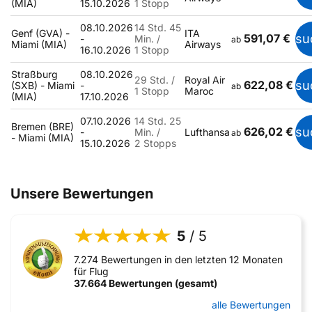
(MIA)
15.10.2026
1 Stopp
08.10.2026
14 Std. 45
Genf (GVA) -
ITA
591,07 €
su
-
Min. /
ab
Miami (MIA)
Airways
16.10.2026
1 Stopp
Straßburg
08.10.2026
29 Std. /
Royal Air
622,08 €
su
(SXB) - Miami
-
ab
1 Stopp
Maroc
(MIA)
17.10.2026
07.10.2026
14 Std. 25
Bremen (BRE)
626,02 €
su
-
Min. /
Lufthansa
ab
- Miami (MIA)
15.10.2026
2 Stopps
Unsere Bewertungen
5
/ 5
7.274 Bewertungen in den letzten 12 Monaten
für Flug
37.664 Bewertungen (gesamt)
alle Bewertungen