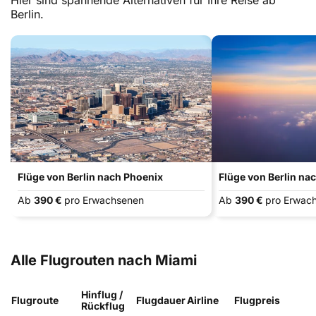
Hier sind spannende Alternativen für Ihre Reise ab
Berlin.
Flüge von Berlin nach Phoenix
Flüge von Berlin na
Ab
390 €
pro Erwachsenen
Ab
390 €
pro Erwac
Alle Flugrouten nach Miami
Hinflug /
Flugroute
Flugdauer
Airline
Flugpreis
Rückflug