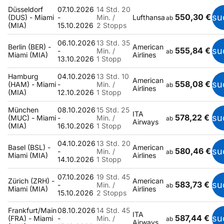
Düsseldorf
07.10.2026
14 Std. 20
550,30 €
su
(DUS) - Miami
-
Min. /
Lufthansa
ab
(MIA)
15.10.2026
2 Stopps
06.10.2026
13 Std. 35
Berlin (BER) -
American
555,84 €
su
-
Min. /
ab
Miami (MIA)
Airlines
13.10.2026
1 Stopp
Hamburg
04.10.2026
13 Std. 10
American
558,08 €
su
(HAM) - Miami
-
Min. /
ab
Airlines
(MIA)
12.10.2026
1 Stopp
München
08.10.2026
15 Std. 25
ITA
578,22 €
su
(MUC) - Miami
-
Min. /
ab
Airways
(MIA)
16.10.2026
1 Stopp
04.10.2026
13 Std. 20
Basel (BSL) -
American
580,46 €
su
-
Min. /
ab
Miami (MIA)
Airlines
14.10.2026
1 Stopp
07.10.2026
19 Std. 45
Zürich (ZRH) -
American
583,73 €
su
-
Min. /
ab
Miami (MIA)
Airlines
15.10.2026
2 Stopps
Frankfurt/Main
08.10.2026
14 Std. 45
ITA
587,44 €
su
(FRA) - Miami
-
Min. /
ab
Airways