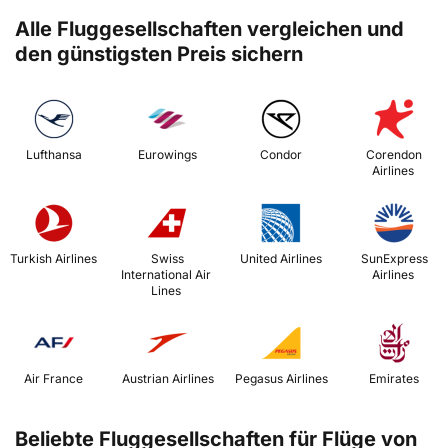
Alle Fluggesellschaften vergleichen und
den günstigsten Preis sichern
 Lufthansa 
 Eurowings 
 Condor 
 Corendon 
Airlines 
 Turkish Airlines 
 Swiss 
 United Airlines 
 SunExpress 
International Air 
Airlines 
Lines 
 Air France 
 Austrian Airlines 
 Pegasus Airlines 
 Emirates 
Beliebte Fluggesellschaften für Flüge von