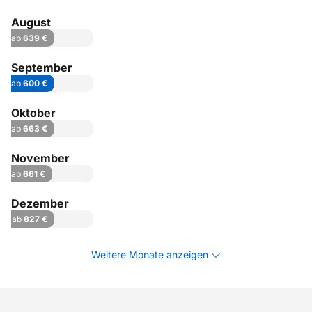
August
ab
639 €
September
ab
600 €
Oktober
ab
663 €
November
ab
661 €
Dezember
ab
827 €
Weitere Monate anzeigen