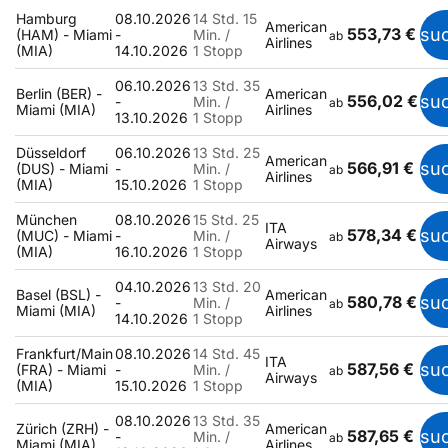
Hamburg
08.10.2026
14 Std. 15
American
553,73 €
su
(HAM) - Miami
-
Min. /
ab
Airlines
(MIA)
14.10.2026
1 Stopp
06.10.2026
13 Std. 35
Berlin (BER) -
American
556,02 €
su
-
Min. /
ab
Miami (MIA)
Airlines
13.10.2026
1 Stopp
Düsseldorf
06.10.2026
13 Std. 25
American
566,91 €
su
(DUS) - Miami
-
Min. /
ab
Airlines
(MIA)
15.10.2026
1 Stopp
München
08.10.2026
15 Std. 25
ITA
578,34 €
su
(MUC) - Miami
-
Min. /
ab
Airways
(MIA)
16.10.2026
1 Stopp
04.10.2026
13 Std. 20
Basel (BSL) -
American
580,78 €
su
-
Min. /
ab
Miami (MIA)
Airlines
14.10.2026
1 Stopp
Frankfurt/Main
08.10.2026
14 Std. 45
ITA
587,56 €
su
(FRA) - Miami
-
Min. /
ab
Airways
(MIA)
15.10.2026
1 Stopp
08.10.2026
13 Std. 35
Zürich (ZRH) -
American
587,65 €
su
-
Min. /
ab
Miami (MIA)
Airlines