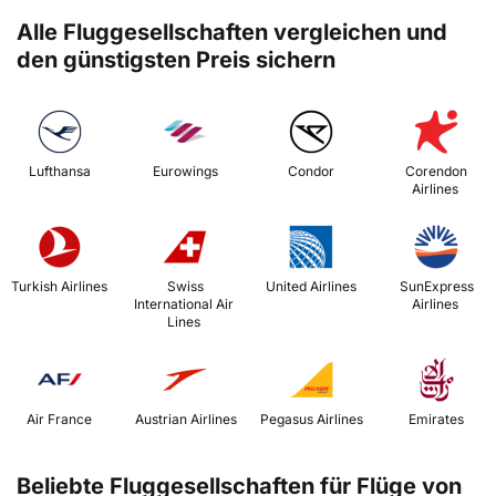
Alle Fluggesellschaften vergleichen und
den günstigsten Preis sichern
 Lufthansa 
 Eurowings 
 Condor 
 Corendon 
Airlines 
 Turkish Airlines 
 Swiss 
 United Airlines 
 SunExpress 
International Air 
Airlines 
Lines 
 Air France 
 Austrian Airlines 
 Pegasus Airlines 
 Emirates 
Beliebte Fluggesellschaften für Flüge von