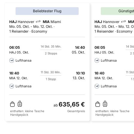
Beliebtester Flug
Günstigs
HAJ
Hannover
MIA
Miami
HAJ
Hannover
MI
Mo. 05. Okt.
-
Mo. 12. Okt.
Mo. 05. Okt.
-
Mo. 12. O
1 Reisender
Economy
1 Reisender
Economy
14 Std. 35 Min.
14 St
06:05
14:40
06:05
05. Okt.
HAJ
05. Okt.
HAJ
05. Okt.
2 Stopps
2 
Lufthansa
Lufthansa
11 Std. 30 Min.
11 Std
16:40
10:10
16:40
13. Okt.
MIA
12. Okt.
MIA
12. Okt.
1 Stopp
1 
Lufthansa
Lufthansa
635,65 €
ab
enthalten:
kleine Tasche
Gesamtpreis
enthalten:
kleine Tasche
Handgepäck
Handgepäck