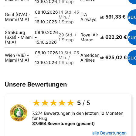
13.10.2026
1 Stopp
08.10.2026
14 Std. 45
Genf (GVA) -
ITA
591,33 €
su
-
Min. /
ab
Miami (MIA)
Airways
16.10.2026
1 Stopp
Straßburg
08.10.2026
29 Std. /
Royal Air
622,20 €
su
(SXB) - Miami
-
ab
1 Stopp
Maroc
(MIA)
15.10.2026
08.10.2026
19 Std. 05
Wien (VIE) -
American
625,02 €
su
-
Min. /
ab
Miami (MIA)
Airlines
13.10.2026
1 Stopp
Unsere Bewertungen
5
/ 5
7.274 Bewertungen in den letzten 12 Monaten
für Flug
37.664 Bewertungen (gesamt)
alle Bewertungen