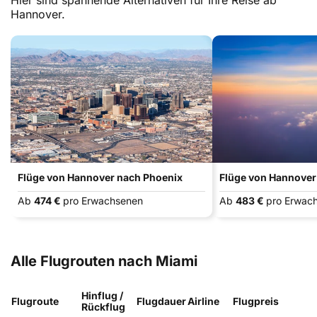
Hier sind spannende Alternativen für Ihre Reise ab
Hannover.
Flüge von Hannover nach Phoenix
Flüge von Hannover
Ab
474 €
pro Erwachsenen
Ab
483 €
pro Erwac
Alle Flugrouten nach Miami
Hinflug /
Flugroute
Flugdauer
Airline
Flugpreis
Rückflug