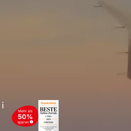
i
Mehr als
50%
sparen