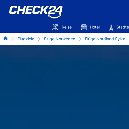
Reise
Hotel
Städte
Flug-Vergleich
Flugziele
Flüge Norwegen
Flüge Nordland Fylke