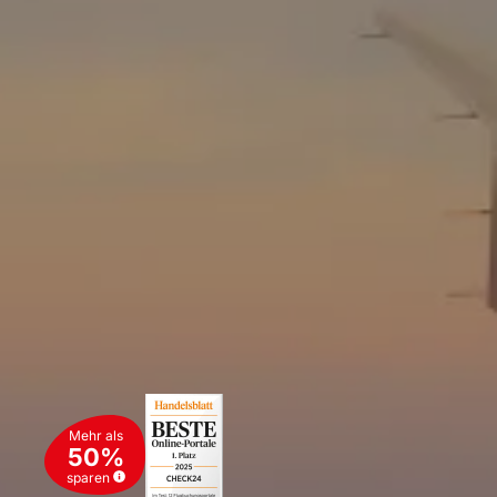
Mehr als
50%
sparen