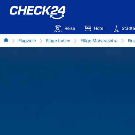
Reise
Hotel
Städte
Flug-Vergleich
Flugziele
Flüge Indien
Flüge Maharashtra
Flu