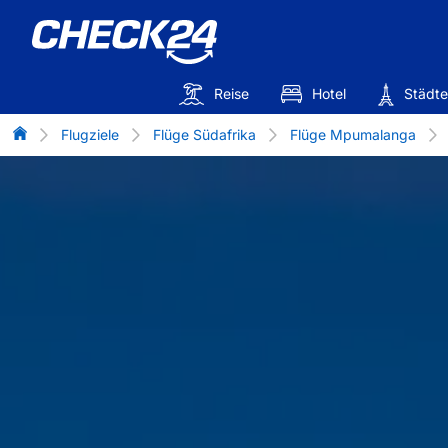
Reise
Hotel
Städte
Flug-Vergleich
Flugziele
Flüge Südafrika
Flüge Mpumalanga