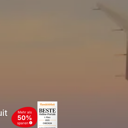
it
Mehr als
50%
sparen