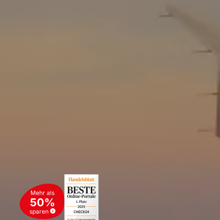
Mehr als
50%
sparen