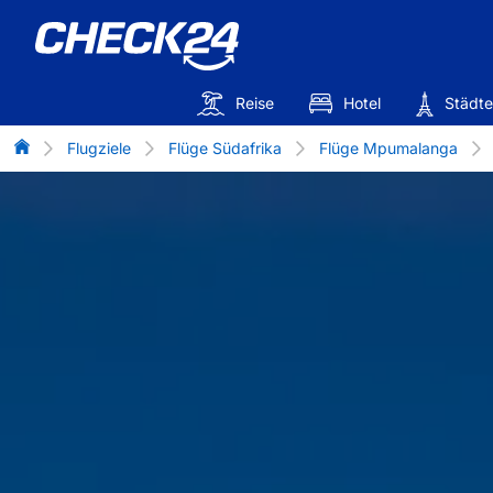
Reise
Hotel
Städte
Flug-Vergleich
Flugziele
Flüge Südafrika
Flüge Mpumalanga