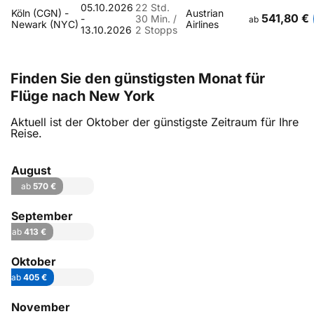
05.10.2026
22 Std.
Köln (CGN) -
Austrian
541,80 €
-
30 Min. /
ab
Newark (NYC)
Airlines
13.10.2026
2 Stopps
Finden Sie den günstigsten Monat für
Flüge nach New York
Aktuell ist der Oktober der günstigste Zeitraum für Ihre
Reise.
August
ab
570 €
September
ab
413 €
Oktober
ab
405 €
November