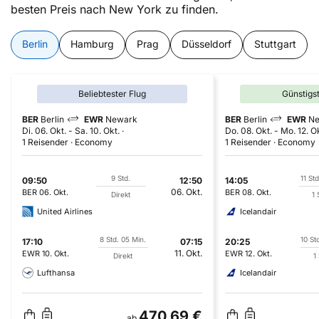
besten Preis nach New York zu finden.
Berlin
Hamburg
Prag
Düsseldorf
Stuttgart
Beliebtester Flug
Günstigs
BER
Berlin
EWR
Newark
BER
Berlin
EWR
Ne
Di. 06. Okt.
-
Sa. 10. Okt.
Do. 08. Okt.
-
Mo. 12. O
1 Reisender
Economy
1 Reisender
Economy
9 Std.
11 Std
09:50
12:50
14:05
06. Okt.
BER
06. Okt.
BER
08. Okt.
Direkt
1 
United Airlines
Icelandair
8 Std. 05 Min.
10 St
17:10
07:15
20:25
11. Okt.
EWR
10. Okt.
EWR
12. Okt.
Direkt
1
Lufthansa
Icelandair
470,69 €
ab