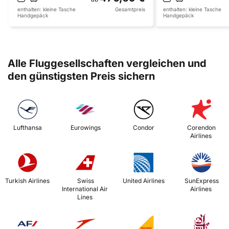
enthalten:
kleine Tasche
Gesamtpreis
enthalten:
kleine Tasche
Handgepäck
Handgepäck
Alle Fluggesellschaften vergleichen und
den günstigsten Preis sichern
 Lufthansa 
 Eurowings 
 Condor 
 Corendon 
Airlines 
 Turkish Airlines 
 Swiss 
 United Airlines 
 SunExpress 
International Air 
Airlines 
Lines 