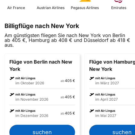
 Air France 
 Austrian Airlines 
 Pegasus Airlines 
 Emirates 
Billigflüge nach New York
Am günstigsten fliegen Sie nach New York von Berlin
ab 405 €, Hamburg ab 408 € und Düsseldorf ab 418 €
aus.
Flüge von Berlin nach New
Flüge von Hamburg
York
New York
mit Air Lingus
mit Air Lingus
405 €
ab
im Oktober 2026
im März 2027
mit Air Lingus
mit Air Lingus
405 €
ab
im November 2026
im April 2027
mit Air Lingus
mit Air Lingus
405 €
ab
im Dezember 2026
im Mai 2027
suchen
suchen