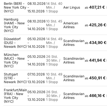
Berlin (BER) -
08.10.2026
14 Std. 40
407,21 €
New York City
-
Min. /
Aer Lingus
ab
(NYC)
15.10.2026
1 Stopp
Hamburg
08.10.2026
10 Std. 45
(HAM) - New
American
425,26 €
-
Min. /
ab
York City
Airlines
14.10.2026
1 Stopp
(NYC)
Düsseldorf
05.10.2026
14 Std. 49
Scandinavian
434,90 €
(DUS) -
-
Min. /
ab
Airlines
Newark (NYC)
14.10.2026
1 Stopp
München
05.10.2026
26 Std.
(MUC) - New
Scandinavian
441,94 €
-
30 Min. /
ab
York City
Airlines
14.10.2026
1 Stopp
(NYC)
Stuttgart
07.10.2026
10 Std. 49
Scandinavian
450,91 €
(STR) -
-
Min. /
ab
Airlines
Newark (NYC)
13.10.2026
1 Stopp
Frankfurt/Main
05.10.2026
26 Std.
(FRA) - New
Scandinavian
466,16 €
-
30 Min. /
ab
York City
Airlines
13.10.2026
1 Stopp
(NYC)