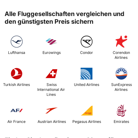
Alle Fluggesellschaften vergleichen und
den günstigsten Preis sichern
 Lufthansa 
 Eurowings 
 Condor 
 Corendon 
Airlines 
 Turkish Airlines 
 Swiss 
 United Airlines 
 SunExpress 
International Air 
Airlines 
Lines 
 Air France 
 Austrian Airlines 
 Pegasus Airlines 
 Emirates 