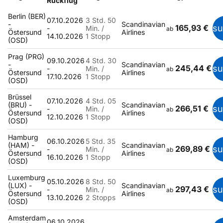
Rückflug
Berlin (BER)
07.10.2026
3 Std. 50
-
Scandinavian
165,93 €
s
-
Min. /
ab
Östersund
Airlines
14.10.2026
1 Stopp
(OSD)
Prag (PRG)
09.10.2026
4 Std. 30
-
Scandinavian
245,44 €
s
-
Min. /
ab
Östersund
Airlines
17.10.2026
1 Stopp
(OSD)
Brüssel
07.10.2026
4 Std. 05
(BRU) -
Scandinavian
266,51 €
s
-
Min. /
ab
Östersund
Airlines
12.10.2026
1 Stopp
(OSD)
Hamburg
06.10.2026
5 Std. 35
(HAM) -
Scandinavian
269,89 €
s
-
Min. /
ab
Östersund
Airlines
16.10.2026
1 Stopp
(OSD)
Luxemburg
05.10.2026
8 Std. 50
(LUX) -
Scandinavian
297,43 €
s
-
Min. /
ab
Östersund
Airlines
13.10.2026
2 Stopps
(OSD)
Amsterdam
06.10.2026