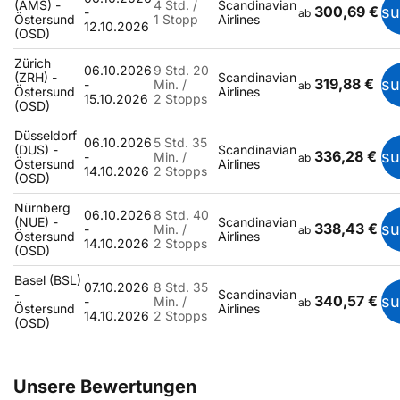
(AMS) -
4 Std. /
Scandinavian
300,69 €
s
-
ab
Östersund
1 Stopp
Airlines
12.10.2026
(OSD)
Zürich
06.10.2026
9 Std. 20
(ZRH) -
Scandinavian
319,88 €
s
-
Min. /
ab
Östersund
Airlines
15.10.2026
2 Stopps
(OSD)
Düsseldorf
06.10.2026
5 Std. 35
(DUS) -
Scandinavian
336,28 €
s
-
Min. /
ab
Östersund
Airlines
14.10.2026
2 Stopps
(OSD)
Nürnberg
06.10.2026
8 Std. 40
(NUE) -
Scandinavian
338,43 €
s
-
Min. /
ab
Östersund
Airlines
14.10.2026
2 Stopps
(OSD)
Basel (BSL)
07.10.2026
8 Std. 35
-
Scandinavian
340,57 €
s
-
Min. /
ab
Östersund
Airlines
14.10.2026
2 Stopps
(OSD)
Unsere Bewertungen