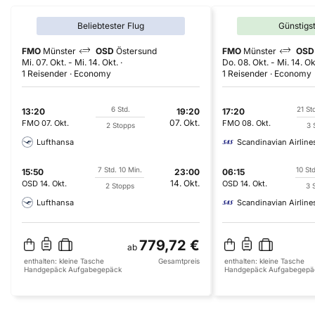
Beliebtester Flug
Günstigs
FMO
Münster
OSD
Östersund
FMO
Münster
OSD
Mi. 07. Okt.
-
Mi. 14. Okt.
Do. 08. Okt.
-
Mi. 14. Ok
1 Reisender
Economy
1 Reisender
Economy
6 Std.
21 St
13:20
19:20
17:20
07. Okt.
FMO
07. Okt.
FMO
08. Okt.
2 Stopps
3 
Lufthansa
Scandinavian Airline
7 Std. 10 Min.
10 St
15:50
23:00
06:15
14. Okt.
OSD
14. Okt.
OSD
14. Okt.
2 Stopps
3 
Lufthansa
Scandinavian Airline
779,72 €
ab
enthalten:
kleine Tasche
Gesamtpreis
enthalten:
kleine Tasche
Handgepäck
Aufgabegepäck
Handgepäck
Aufgabegepä