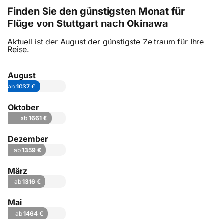
Finden Sie den günstigsten Monat für
Flüge von Stuttgart nach Okinawa
Aktuell ist der August der günstigste Zeitraum für Ihre
Reise.
August
ab
1037 €
Oktober
ab
1661 €
Dezember
ab
1359 €
März
ab
1316 €
Mai
ab
1464 €