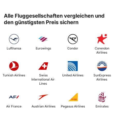
Alle Fluggesellschaften vergleichen und
den günstigsten Preis sichern
 Lufthansa 
 Eurowings 
 Condor 
 Corendon 
Airlines 
 Turkish Airlines 
 Swiss 
 United Airlines 
 SunExpress 
International Air 
Airlines 
Lines 
 Air France 
 Austrian Airlines 
 Pegasus Airlines 
 Emirates 