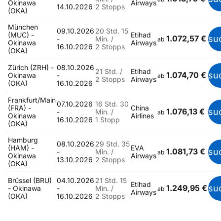
Okinawa
Airways
14.10.2026
2 Stopps
(OKA)
München
09.10.2026
20 Std. 15
(MUC) -
Etihad
1.072,57 €
su
-
Min. /
ab
Okinawa
Airways
16.10.2026
2 Stopps
(OKA)
Zürich (ZRH) -
08.10.2026
21 Std. /
Etihad
1.074,70 €
su
Okinawa
-
ab
2 Stopps
Airways
(OKA)
16.10.2026
Frankfurt/Main
07.10.2026
16 Std. 30
(FRA) -
China
1.076,13 €
su
-
Min. /
ab
Okinawa
Airlines
16.10.2026
1 Stopp
(OKA)
Hamburg
08.10.2026
29 Std. 35
(HAM) -
EVA
1.081,73 €
su
-
Min. /
ab
Okinawa
Airways
13.10.2026
2 Stopps
(OKA)
Brüssel (BRU)
04.10.2026
21 Std. 15
Etihad
1.249,95 €
su
- Okinawa
-
Min. /
ab
Airways
(OKA)
16.10.2026
2 Stopps