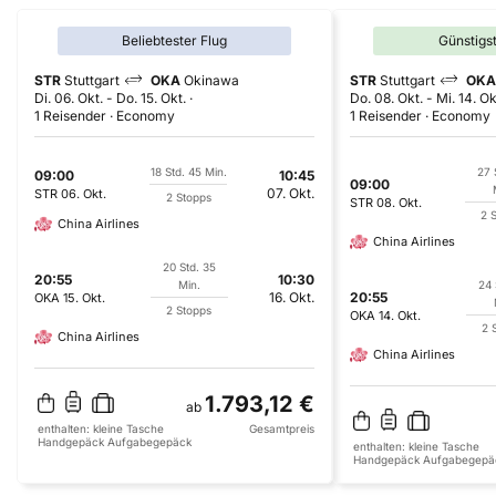
Beliebtester Flug
Günstigs
STR
Stuttgart
OKA
Okinawa
STR
Stuttgart
OKA
Di. 06. Okt.
-
Do. 15. Okt.
Do. 08. Okt.
-
Mi. 14. Ok
1 Reisender
Economy
1 Reisender
Economy
18 Std. 45 Min.
27 
09:00
10:45
09:00
07. Okt.
STR
06. Okt.
2 Stopps
STR
08. Okt.
2 
China Airlines
China Airlines
20 Std. 35
20:55
10:30
Min.
24 
16. Okt.
20:55
OKA
15. Okt.
2 Stopps
OKA
14. Okt.
2 
China Airlines
China Airlines
1.793,12 €
ab
enthalten:
kleine Tasche
Gesamtpreis
Handgepäck
Aufgabegepäck
enthalten:
kleine Tasche
Handgepäck
Aufgabegepä