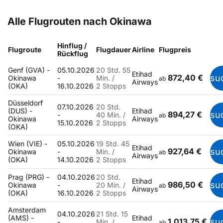
Alle Flugrouten nach Okinawa
Hinflug /
Flugroute
Flugdauer
Airline
Flugpreis
Rückflug
Genf (GVA) -
05.10.2026
20 Std. 55
Etihad
872,40 €
su
Okinawa
-
Min. /
ab
Airways
(OKA)
16.10.2026
2 Stopps
Düsseldorf
07.10.2026
20 Std.
(DUS) -
Etihad
894,27 €
su
-
40 Min. /
ab
Okinawa
Airways
15.10.2026
2 Stopps
(OKA)
Wien (VIE) -
05.10.2026
19 Std. 45
Etihad
927,64 €
su
Okinawa
-
Min. /
ab
Airways
(OKA)
14.10.2026
2 Stopps
Prag (PRG) -
04.10.2026
20 Std.
Etihad
986,50 €
su
Okinawa
-
20 Min. /
ab
Airways
(OKA)
16.10.2026
2 Stopps
Amsterdam
04.10.2026
21 Std. 15
(AMS) -
Etihad
1.013,75 €
su
-
Min. /
ab